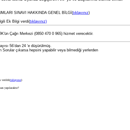
I SINAVI HAKKINDA GENEL BİLGİ(
tıklayınız
)
ili Ek Bilgi verdi(
tıklayınız)
'ün Çağrı Merkezi (0850 470 0 965) hizmet verecektir.
yısı 56’dan 24 ‘e düşürülmüş.
n Sorular çıkarsa hepsini yapabilir veya bilmediği yerlerden
 verildi(
tıklayınız
)
n yapılacaktır?