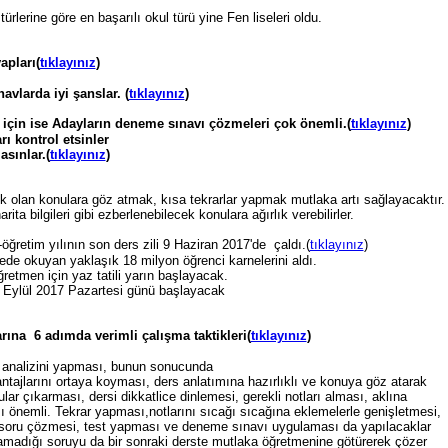
ne göre en başarılı okul türü yine Fen liseleri oldu.
pları(
tıklayınız
)
rda iyi şanslar. (
tıklayınız
)
 için ise Adayların deneme sınavı çözmeleri çok önemli.(
tıklayınız
)
ı kontrol etsinler
sınlar.(
tıklayınız
)
 olan konulara göz atmak, kısa tekrarlar yapmak mutlaka artı sağlayacaktır.
rita bilgileri gibi ezberlenebilecek konulara ağırlık verebilirler.
öğretim yılının son ders zili 9 Haziran 2017'de çaldı.(
tıklayınız
)
sede okuyan yaklaşık 18 milyon öğrenci karnelerini aldı.
retmen için yaz tatili yarın başlayacak.
8 Eylül 2017 Pazartesi günü başlayacak
na 6 adımda verimli çalışma taktikleri(
tıklayınız
)
nalizini yapması, bunun sonucunda
antajlarını ortaya koyması, ders anlatımına hazırlıklı ve konuya göz atarak
ular çıkarması, dersi dikkatlice dinlemesi, gerekli notları alması, aklına
ı önemli. Tekrar yapması,notlarını sıcağı sıcağına eklemelerle genişletmesi,
 soru çözmesi, test yapması ve deneme sınavı uygulaması da yapılacaklar
apamadığı soruyu da bir sonraki derste mutlaka öğretmenine götürerek çözer