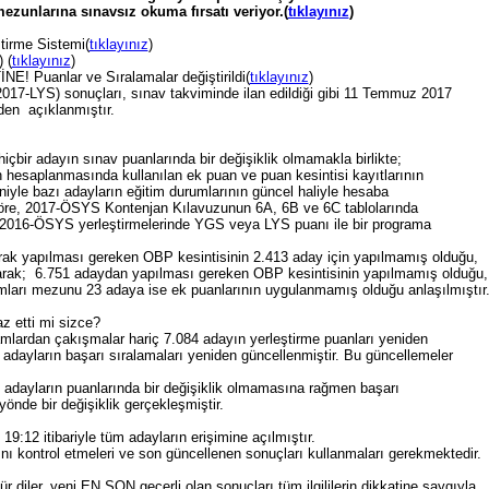
ezunlarına sınavsız okuma fırsatı veriyor.(
tıklayınız
)
irme Sistemi(
tıklayınız
)
 (
tıklayınız
)
 Puanlar ve Sıralamalar değiştirildi(
tıklayınız
)
2017-LYS) sonuçları, sınav takviminde ilan edildiği gibi 11 Temmuz 2017
den açıklanmıştır.
hiçbir adayın sınav puanlarında bir değişiklik olmamakla birlikte;
 hesaplanmasında kullanılan ek puan ve puan kesintisi kayıtlarının
yle bazı adayların eğitim durumlarının güncel haliyle hesaba
a göre, 2017-ÖSYS Kontenjan Kılavuzunun 6A, 6B ve 6C tablolarında
 2016-ÖSYS yerleştirmelerinde YGS veya LYS puanı ile bir programa
;
olarak yapılması gereken OBP kesintisinin 2.413 aday için yapılmamış olduğu,
 olarak; 6.751 adaydan yapılması gereken OBP kesintisinin yapılmamış olduğu,
mları mezunu 23 adaya ise ek puanlarının uygulanmamış olduğu anlaşılmıştır
z etti mi sizce?
amlardan çakışmalar hariç 7.084 adayın yerleştirme puanları yeniden
adayların başarı sıralamaları yeniden güncellenmiştir. Bu güncellemeler
ç, adayların puanlarında bir değişiklik olmamasına rağmen başarı
yönde bir değişiklik gerçekleşmiştir.
19:12 itibariyle tüm adayların erişimine açılmıştır.
nı kontrol etmeleri ve son güncellenen sonuçları kullanmaları gerekmektedir.
diler, yeni EN SON geçerli olan sonuçları tüm ilgililerin dikkatine saygıyla