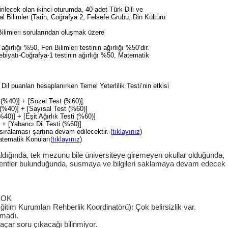
rilecek olan ikinci oturumda, 40 adet Türk Dili ve
l Bilimler (Tarih, Coğrafya 2, Felsefe Grubu, Din Kültürü
ilimleri sorularından oluşmak üzere
ırlığı %50, Fen Bilimleri testinin ağırlığı %50’dir.
ebiyatı-Coğrafya-1 testinin ağırlığı %50, Matematik
Dil puanları hesaplanırken Temel Yeterlilik Testi’nin etkisi
i (%40)] + [Sözel Test (%60)]
 (%40)] + [Sayısal Test (%60)]
%40)] + [Eşit Ağırlık Testi (%60)]
] + [Yabancı Dil Testi (%60)]
ı sıralaması şartına devam edilecektir. (
tıklayınız
)
tematik Konuları(
tıklayınız
)
aldığında, tek mezunu bile üniversiteye giremeyen okullar olduğunda,
ı kentler bulunduğunda, susmaya ve bilgileri saklamaya devam edecek
ÇOK
ğitim Kurumları Rehberlik Koordinatörü): Çok belirsizlik var.
nmadı.
açar soru çıkacağı bilinmiyor.