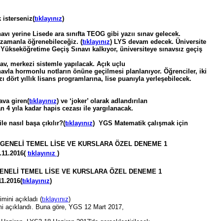
 isterseniz(
tıklayınız
)
avı yerine Lisede ara sınıfta TEOG gibi yazıı sınav gelecek.
zamanla öğrenebileceğiz. (
tıklayınız
) LYS devam edecek. Üniversite
Yükseköğretime Geçiş Sınavı kalkıyor, üniversiteye sınavsız geçiş
nav, merkezi sistemle yapılacak. Açık uçlu
avla hormonlu notların önüne geçilmesi planlanıyor. Öğrenciler, iki
zı dört yıllık lisans programlarına, lise puanıyla yerleşebilecek.
ava giren(
tıklayınız
) ve ‘joker’ olarak adlandırılan
dan 4 yıla kadar hapis cezası ile yargılanacak.
e nasıl başa çıkılır?(
tıklayınız
) YGS Matematik çalışmak için
 GENELİ TEMEL LİSE VE KURSLARA ÖZEL DENEME 1
1.2016(
tıklayınız
)
ENELİ TEMEL LİSE VE KURSLARA ÖZEL DENEME 1
.2016(
tıklayınız
)
ini açıkladı (
tıklayınız
)
i açıklandı. Buna göre, YGS 12 Mart 2017,