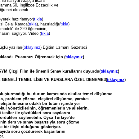
 ile İlahiyat Arapça lisans
ramına 60, İngilizce Eczacılık ve
öğrenci alınacak.
eyerek hazırlanıyor(
tıkla
)
si Celal Karaca(
tıkla
), hazırladığı(
tıkla
)
 modeli" ile 220 öğrencinin,
asını sağlıyor. Video (
tıkla
)
üçlü
yazıları(
tıklayınız
) Eğitim Uzmanı Gazeteci
klandı. Puanınızı Öğrenmek için (
tıklayınız
)
M Çizgi Film ile önemli Sınav kurallarını duyurdu(
tıklayınız
)
 GENELİ TEMEL LİSE VE KURSLARA ÖZEL DENEME3(
tıklayınız
)
 oluşturmadığı bu durum karşısında okullar temel düşünme
, problem çözme, eleştirel düşünme, yaratıcı
liştirilmesine odaklı bir tutum içinde yer
ul yöneticilerinin, öğretmenlerin ve ailelerin,
testler ile çözdükleri soru sayılarını
ördükleri söylenebilir. Oysa Türkiye’de
inin ders ve sınav başarısıyla soru çözme
e bir ilişki olduğunu gösteriyor.
ayıda soru çözdürerek başarılarını
r.