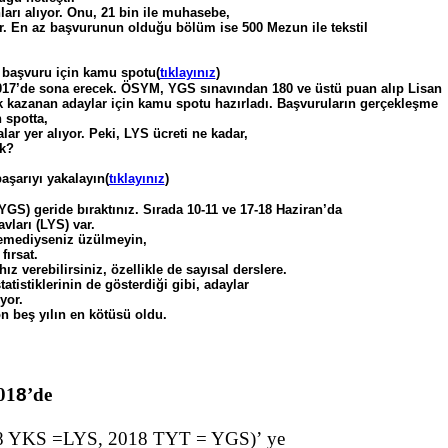
nları alıyor. Onu, 21 bin ile muhasebe,
yor. En az başvurunun olduğu bölüm ise 500 Mezun ile tekstil
aşvuru için kamu spotu(
tıklayınız
)
017’de sona erecek. ÖSYM, YGS sınavından 180 ve üstü puan alıp Lisan
k kazanan adaylar için kamu spotu hazırladı. Başvuruların gerçekleşme
n spotta,
lar yer alıyor. Peki, LYS ücreti ne kadar,
ak?
aşarıyı yakalayın(
tıklayınız
)
GS) geride bıraktınız. Sırada 10-11 ve 17-18 Haziran’da
vları (LYS) var.
demediyseniz üzülmeyin,
fırsat.
z verebilirsiniz, özellikle de sayısal derslere.
tistiklerinin de gösterdiği gibi, adaylar
yor.
n beş yılın en kötüsü oldu.
01
8
’de
8 YKS =LYS, 2018 TYT = YGS)
’
ye