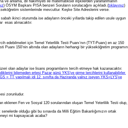
a ve anlama, dil hakimiyeti ile matematiksel ilişkilerden yararlanmanın
nız
) ÖSYM Başkanı PISA benzeri Soruların sorulacağını açıkladı.(
tıklayınız
)
seköğretim sistemlerinde mevcuttur. Keşke Site Adreslerini verse.
sabah ikinci oturumda ise adayların önceki yıllarda takip edilen usule uygun
ar esas alınacaktır.
cih edebilmeleri için Temel Yeterlilik Testi Puanı’nın (TYT-Puanı) en az 150
Testi Puanı 150’nin altında olan adayların herhangi bir yükseköğretim programın
üzeri olan adaylar ise lisans programlarını tercih etmeye hak kazanacaktır.
klerini bilemeden ertesi Pazar günü YKS'ye girme tercihlerini kullanabilirler.
GS = TT yapılmalı idi 12. sınıfta da Haziranda yalnız iseyen YKS=LYS'ye
esi zorunludur.
 eklenen Fen ve Sosyal 120 sorularından oluşan Temel Yeterlilik Testi olup,
z senelerde olduğu gibi bu sınavda da Milli Eğitim Bakanlığımızın ortak
 seneyi mi kapsayacak acaba?