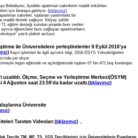
 Belediyesi, ilçedeki apartman sakinlerini maddi imkânları
imi için biraraya getiriyor. (
tıklayınız
)
partman sakinleri, toplanan yardımlarla bir
 maddi destek sağlıyor.​ İhtiyaç sahibi
TL eğitim desteği sunulan projede burs verilen
e ayrıca öğrencilere burs sağlayan apartmanların
okutuyor” yazılı plaket asılıyor.
irme ile Üniversitelere yerleştirelenler 9 Eylül 2016'ya
ınız
)
Kayıt işlemleri ile ilgili ayrıntılı bilgi, 2016-ÖSYS Yükseköğretim
u’nda yer alıyor.
tirmeyle örgün eğitimde ve açıköğretimde toplam 67 bin 471 boş kontenjan
eri uzatıldı. Ölçme, Seçme ve Yerleştirme Merkezi(ÖSYM)
i 4 Ağustos saat 23.59’da kadar uzattı.(
tıklayınız
)
daylarına Üniversite
ınız
)
iteleri Tanıtım Videoları (
tıklayınız
)
,
lek Tercihi TM, MF, TS, YGS Tercihleriniz için Üniversitelerin Puanlarını