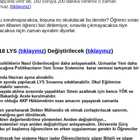
tapçıkta verir de, 160 soruya 200 dakika verilirse o zaman
amaz.(
tıklayınız
)
soru sorulmayacaksa, boşuna mı okutulacak bu dersler? Öğrenci sınav
en itibaren öğrenci bizi dinlemiyor, sınavda çıkmayacaksa niye
yacaksa niçin zaman ayıralım diyorlar.
18 LYS
(tıklayınız
) Değiştirilecek (
tıklayınız
)
ksikliklerin Nasıl Giderileceğini daha anlayamadık. Uzmanlar Yeni daha
acağına Politikacıların Yeni Sınav Sistemine karar vermesi tartışmalı bir
da Haziran ayına alınabilir.
an ayında yapılacak LYS Sınavına odaklanabilir. Okul Eğitimine
labilir sanırım..
ayata atılma sırasında yaşadıkları Stresi azaltmak için bence YÖK ve
Bakanlığı Acele kurulmalıdır.
nı olduğu AKP Hükümetinin esas amacını yaşayarak zamanla
mden yararlanarak Doktor Mühendis vb olmak zorlaştırılacak sanırım.
malığına geri dönülecek.
kleri değerlendirilme yöntemleri Aniden değiştiriliyor...
sistemleri niye aniden değiştiriliyor anlayamadım. Üniversite Giriş
a bu yıl başlamış öğrencilere en erken uygulanması gerekir ki Öğrenciler
irecek her sisteme Hazır iseler Öğrencilerimiz süper Bilgili ve süper