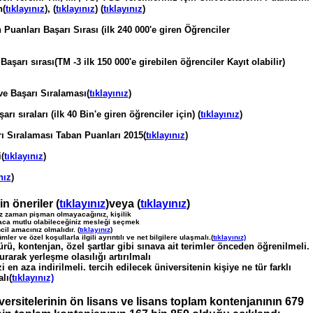
n(
tıklayınız
), (
tıklayınız
) (
tıklayınız
)
uanları Başarı Sırası (ilk 240 000'e giren Öğrenciler
aşarı sırası(TM -3 ilk 150 000'e girebilen öğrenciler Kayıt olabilir)
ve Başarı Sıralaması(
tıklayınız
)
rı sıraları (ilk 40 Bin'e giren öğrenciler için) (
tıklayınız
)
ı Sıralaması Taban Puanları 2015(
tıklayınız
)
(
tıklayınız
)
nız
)
in öneriler (
tıklayınız
)veya (
tıklayınız
)
iz zaman pişman olmayacağınız, kişilik
ısaca mutlu olabileceğiniz mesleği seçmek
l amacınız olmalıdır. (
tıklayınız
)
er ve özel koşullarla ilgili ayrıntılı ve net bilgilere ulaşmalı.(
tıklayınız)
ürü, kontenjan, özel şartlar gibi sınava ait terimler önceden öğrenilmeli.
urarak yerleşme olasılığı artırılmalı
i en aza indirilmeli. tercih edilecek üniversitenin kişiye ne tür farklı
lı(
tıklayınız)
versitelerinin ön lisans ve lisans toplam kontenjanının 679