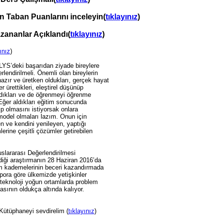
in Taban Puanlarını inceleyin(
tıklayınız
)
zananlar Açıklandı(
tıklayınız
)
ınız
)
LYS’deki başarıdan ziyade bireylere
rlendirilmeli. Önemli olan bireylerin
zır ve üretken oldukları, gerçek hayat
 ürettikleri, eleştirel düşünüp
adıkları ve de öğrenmeyi öğrenme
 Eğer aldıkları eğitim sonucunda
ip olmasını istiyorsak onlara
model olmaları lazım. Onun için
n ve kendini yenileyen, yaptığı
rine çeşitli çözümler getirebilen
uslararası Değerlendirilmesi
iği araştırmanın 28 Haziran 2016’da
m kademelerinin beceri kazandırmada
apora göre ülkemizde yetişkinler
e teknoloji yoğun ortamlarda problem
ının oldukça altında kalıyor.
Kütüphaneyi sevdirelim (
tıklayınız
)