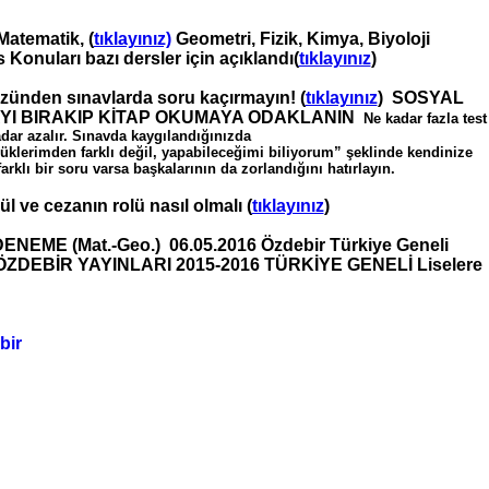
Matematik, (
tıklayınız)
Geometri, Fizik, Kimya, Biyoloji
Konuları bazı dersler için açıklandı(
tıklayınız
)
üzünden sınavlarda soru kaçırmayın! (
tıklayınız
) SOSYAL
I BIRAKIP KİTAP OKUMAYA ODAKLANIN
Ne kadar fazla test
adar azalır. Sınavda kaygılandığınızda
üklerimden farklı değil, yapabileceğimi biliyorum” şeklinde kendinize
rklı bir soru varsa başkalarının da zorlandığını hatırlayın.
 ve cezanın rolü nasıl olmalı (
tıklayınız
)
DENEME (Mat.-Geo.) 06.05.2016 Özdebir Türkiye Geneli
ÖZDEBİR YAYINLARI 2015-2016 TÜRKİYE GENELİ Liselere