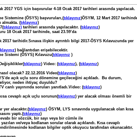
k 2017 YGS için başvurular 4-18 Ocak 2017 tarihleri arasında yapılacak.
e Sistemine (ÖSYS) başvuruları,(
tıklayınız
)ÖSYM, 12 Mart 2017 tarihind
 almakta. (
tıklayınız
)
7(
tıklayınız)
tarihleri arasında yapılacaktır. (
tıklayınız
)
vuru 18 Ocak 2017 tarihinde, saat 23.59’da
2017 tarihidir.Sınava ilişkin ayrıntılı bilgi 2017-ÖSYS Kılavuzunda yer
ıklayınız
) bağlantıdan erişebilecektir.
me Sistemi (ÖSYS) Kılavuzu(
tıklayınız
)
Değişiklikler(
tıklayınız
) Video: (
tıklayınız
), (
tıklayınız
)
nasıl olacak? 22.12.2016 Video(
tıklayınız
)
YS'de açık uçlu soru dönemine geçileceğini açıkladı. Bu durum,
eliyor, neden ihtiyaç duyuldu?
 canlı yayınında soruları yanıtladı.Video: (
tıklayınız
)
kısa cevaplı açık uçlu sorunun(
tıklayınız
) yer alacak olması önemli bir
 yer alacaktır.(
tıklayınız
) ÖSYM, LYS sınavında uygulanacak olan kısa
sını yaptı.(
tıklayınız
)
evabı bir sözcük, bir sayı veya bir cümle ile
 yazılan ve/veya kodlanan sorular olarak açıklandı. Kısa cevaplı
ndirilmesinde kodlanan bilgiler optik okuyucu tarafından okunacaktır.
lanmayan