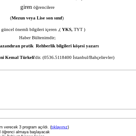
giren
öğrencilere
(
Mezun veya Lise son sınıf
)
ı güncel önemli bilgileri içeren ,(
YKS,
TYT )
Haber Bültenimdir;
azandıran pratik
Rehberlik bilgileri köşesi yazarı
ni Kemal Türkeli
'dir. (0536.5118400 İstanbul/Bahçelievler)
im verecek 3 program açıldı. (
tıklayınız
)
yıl öğrenci almaya başlayacak