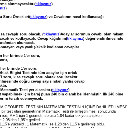
eme alınmayacaktır.(
tıklayınız
)
ınız
)
u Soru Örnekleri(
tıklayınız
) ve Cevabının nasıl kodlanacağı
sa cevaplı soru olacak. (
tıklayınız
)Adaylar sorunun cevabı olan rakamı
azacak ve kodlayacak. Cevap kâğıdının(
tıklayınız
) değerlendirilmesinde
tarafından okunacak.
anmayan veya yanlış/eksik kodlanan cevaplar
n her birinde 1'er soru,
soru,
her birinde 1'er soru,
hlak Bilgisi Testinde tüm adaylar için ortak
3 soru, kısa cevaplı soru olarak sorulacaktır.
irilmesinde doğru cevap sayısından yanlış cevap
ktır.
atematik Testi yer alacaktır.(
tıklayınız
)
yapabilmek için baraj puan 240 bin olarak belirlenmiştir. İlk 240 bine
erini tercih edemeyecek.
İM GEOMETRİ TESTİNİN MATEMATİK TESTİNİN İÇİNE DAHİL EDİLMESİ”
ir test olan geometrinin Matematik Testi ile birleştirilmesi sonucunda
r ise; MF-1 için 1 geometri sorusu 1,04 kadar etkiye sahipken,
 2,08’den 1,95’e geriledi.
1,15’e yükseldi, 1 Matematik ise 1,28’den 1,15’e gerilemiş oldu.