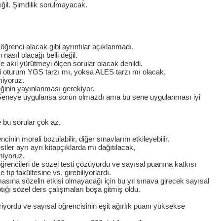
eğil. Şimdilik sorulmayacak.
ğrenci alacak gibi ayrıntılar açıklanmadı.
nasıl olacağı belli değil.
kıl yürütmeyi ölçen sorular olacak denildi.
inci oturum YGS tarzı mı, yoksa ALES tarzı mı olacak,
miyoruz.
ğinin yayınlanması gerekiyor.
u. Seneye uygulansa sorun olmazdı ama bu sene uygulanması iyi
 bu sorular çok az.
nin morali bozulabilir, diğer sınavlarını etkileyebilir.
tler ayrı ayrı kitapçıklarda mı dağıtılacak,
miyoruz.
rencileri de sözel testi çözüyordu ve sayısal puanına katkısı
tıp fakültesine vs. girebiliyorlardı.
sına sözelin etkisi olmayacağı için bu yıl sınava girecek sayısal
tığı sözel ders çalışmaları boşa gitmiş oldu.
riyordu ve sayısal öğrencisinin eşit ağırlık puanı yüksekse
.