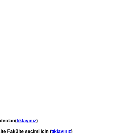
deoları(
tıklayınız
)
ite Fakülte seçimi için (
tıklayınız
)