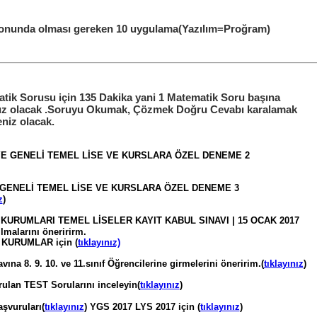
fonunda olması gereken 10 uygulama(Yazılım=Proğram)
ik Sorusu için 135 Dakika yani 1 Matematik Soru başına
ız olacak .Soruyu Okumak, Çözmek Doğru Cevabı karalamak
niz olacak.
YE GENELİ TEMEL LİSE VE KURSLARA ÖZEL DENEME 2
 GENELİ TEMEL LİSE VE KURSLARA ÖZEL DENEME 3
z
)
 KURUMLARI TEMEL LİSELER KAYIT KABUL SINAVI | 15 OCAK 2017
ılmalarını öneririrm.
KURUMLAR için (
tıklayınız)
na 8. 9. 10. ve 11.sınıf Öğrencilerine girmelerini öneririm.(
tıklayınız
)
ulan TEST Sorularını inceleyin(
tıklayınız
)
şvuruları(
tıklayınız
) YGS 2017 LYS 2017 için (
tıklayınız
)