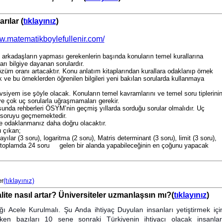
rılar (
tıklayınız
)
ww.matematikboylefullenir.com/
 arkadaşların yapması gerekenlerin başında konuların temel kurallarına
rı bilgiye dayanan sorulardır.
çözüm oranı artacaktır. Konu anlatım kitaplarından kurallara odaklanıp örnek
ve bu örneklerden öğrenilen bilgileri yeni bakılan sorularda kullanmaya
siyem ise şöyle olacak. Konuların temel kavramlarını ve temel soru tiplerini
 ve çok uç sorularla uğraşmamaları gerekir.
unda rehberleri ÖSYM’nin geçmiş yıllarda sorduğu sorular olmalıdır. Uç
 soruyu geçmemektedir.
ere odaklanmanız daha doğru olacaktır.
 çıkan;
yılar (3 soru), logaritma (2 soru), Matris determinant (3 soru), limit (3 soru),
gibi toplamda 24 soru gelen bir alanda yapabileceğinin en çoğunu yapacak
er
(tıklayınız)
lite nasıl artar? Üniversiteler uzmanlaşsın mı?(
tıklayınız
)
ı Acele Kurulmalı. Şu Anda ihtiyaç Duyulan insanları yetiştirmek içi
rken bazıları 10 sene sonraki Türkiyenin ihtiyacı olacak insanlar