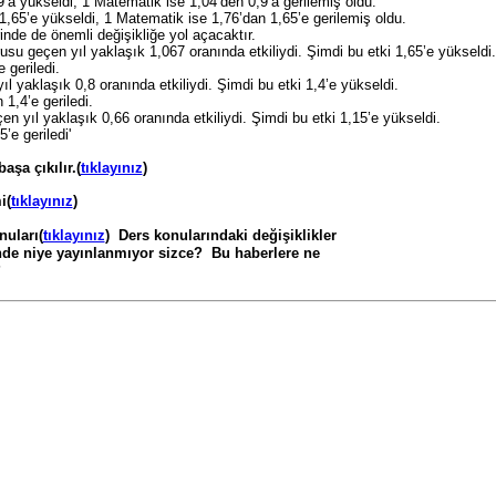
9’a yükseldi, 1 Matematik ise 1,04’den 0,9’a gerilemiş oldu.
1,65’e yükseldi, 1 Matematik ise 1,76’dan 1,65’e gerilemiş oldu.
nde de önemli değişikliğe yol açacaktır.
su geçen yıl yaklaşık 1,067 oranında etkiliydi. Şimdi bu etki 1,65’e yükseldi.
 geriledi.
l yaklaşık 0,8 oranında etkiliydi. Şimdi bu etki 1,4’e yükseldi.
1,4’e geriledi.
n yıl yaklaşık 0,66 oranında etkiliydi. Şimdi bu etki 1,15’e yükseldi.
’e geriledi'
aşa çıkılır.(
tıklayınız
)
i(
tıklayınız
)
uları(
tıklayınız
) Ders konularındaki değişiklikler
 yayınlanmıyor sizce? Bu haberlere ne
?