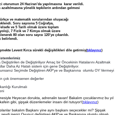
ci oturumun 24 Haziran’da yapılmasına karar verildi.
 azaltılmasına yönelik tepkilerin ardından gelmesi
Türkçe ve matematik sorularından oluşacağı
 eklendi. Soru sayısına 5 Coğrafya,
 Felsefe ve 5 Tarih olmak üzere toplam
iyoloji, 7 Fizik ve 7 Kimya olmak üzere
enerek 80 olan soru sayısı 120’ye çıkarıldı.
 belirlendi.
mekte Levent Kırca sürekli değişiklikleri dile getirmiş(
tıklayınız
)
istemlerimiz
a Değiştirilen de Değiştiriliyor Amaç bir Öncekinin Hatalarını Azaltmak
lar Daha Az Hatalı sistem için gene Değiştiriliyor.
nunsanız Seçimde Değiştiren AKP'ye ve Başkanına olumlu OY Vermeyi
t En çok önemsenen değerler
kanlığı Kurulmalı
eni
siyle Heyecan dorukta, adrenalin tavan! Bakalım çocuklarımız bu yıl
fein gibi, şipşak düzenlemeler insanı diri tutuyor!(
tıklayınız
)
lanlar bakalım Başkanı yine aynı başkanı seçecekler mi? Şipşak
ni sevdi iseniz Oyunuz değiştiren AKP'ye ve Başkanına olumlu olmalı