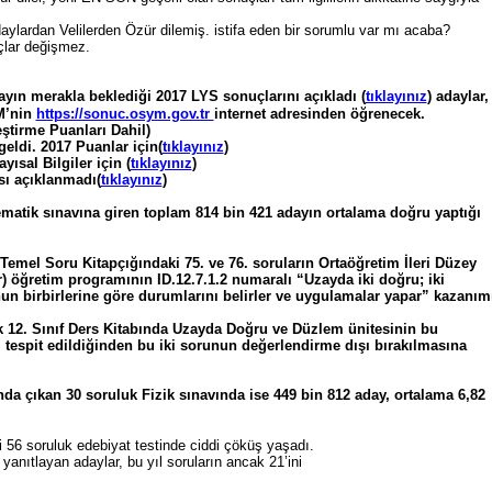
lardan Velilerden Özür dilemiş. istifa eden bir sorumlu var mı acaba?
çlar değişmez.
ın merakla beklediği 2017 LYS sonuçlarını açıkladı (
tıklayınız
) adaylar,
M’nin
https://sonuc.osym.gov.tr
internet adresinden öğrenecek.
ştirme Puanları Dahil)
geldi. 2017 Puanlar için(
tıklayınız
)
sal Bilgiler için (
tıklayınız
)
sı açıklanmadı(
tıklayınız
)
matik sınavına giren toplam 814 bin 421 adayın ortalama doğru yaptığı
mel Soru Kitapçığındaki 75. ve 76. soruların Ortaöğretim İleri Düzey
ar) öğretim programının ID.12.7.1.2 numaralı “Uzayda iki doğru; iki
un birbirlerine göre durumlarını belirler ve uygulamalar yapar” kazanım
k 12. Sınıf Ders Kitabında Uzayda Doğru ve Düzlem ünitesinin bu
tespit edildiğinden bu iki sorunun değerlendirme dışı bırakılmasına
da çıkan 30 soruluk Fizik sınavında ise 449 bin 812 aday, ortalama 6,82
 56 soruluk edebiyat testinde ciddi çöküş yaşadı.
anıtlayan adaylar, bu yıl soruların ancak 21’ini