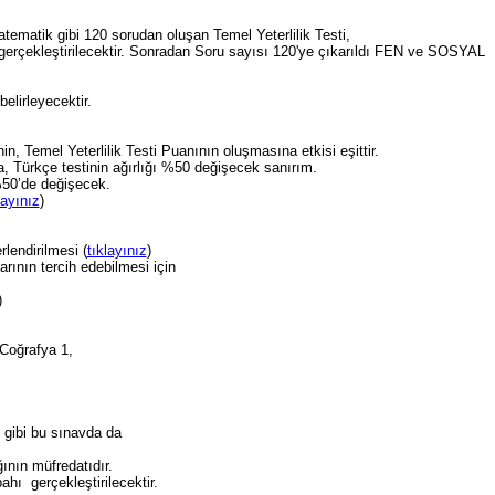
tematik gibi 120 sorudan oluşan Temel Yeterlilik Testi,
rçekleştirilecektir. Sonradan Soru sayısı 120'ye çıkarıldı FEN ve SOSYAL
belirleyecektir.
ı
n, Temel Yeterlilik Testi Puanının oluşmasına etkisi eşittir.
, Türkçe testinin ağırlığı %50 değişecek sanırım.
%50’de değişecek.
layınız
)
lendirilmesi (
tıklayınız
)
rının tercih edebilmesi için
)
Coğrafya 1,
 gibi bu sınavda da
ının müfredatıdır.
hı gerçekleştirilecektir.