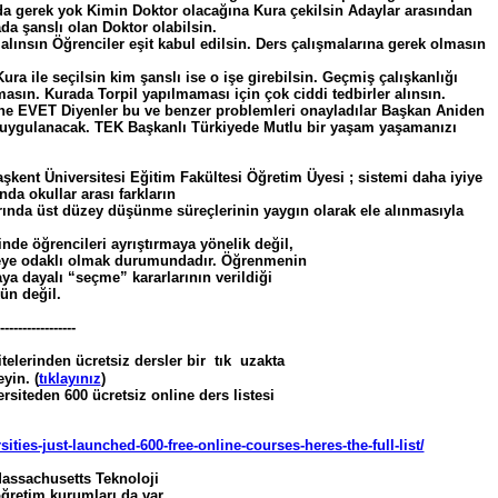
da gerek yok Kimin Doktor olacağına Kura çekilsin Adaylar arasından
da şanslı olan Doktor olabilsin.
alınsın Öğrenciler eşit kabul edilsin. Ders çalışmalarına gerek olmasın
ura ile seçilsin kim şanslı ise o işe girebilsin. Geçmiş çalışkanlığı
masın. Kurada Torpil yapılmaması için çok ciddi tedbirler alınsın.
e EVET Diyenler bu ve benzer problemleri onayladılar Başkan Aniden
ca uygulanacak. TEK Başkanlı Türkiyede Mutlu bir yaşam yaşamanızı
kent Üniversitesi Eğitim Fakültesi Öğretim Üyesi ; sistemi daha iyiye
da okullar arası farkların
rında üst düzey düşünme süreçlerinin yaygın olarak ele alınmasıyla
inde öğrencileri ayrıştırmaya yönelik değil,
eye odaklı olmak durumundadır. Öğrenmenin
ya dayalı “seçme” kararlarının verildiği
ün değil.
-----------------
telerinden ücretsiz dersler bir tık uzakta
yin. (
tıklayınız
)
siteden 600 ücretsiz online ders listesi
ities-just-launched-600-free-online-courses-heres-the-full-list/
Massachusetts Teknoloji
öğretim kurumları da var.