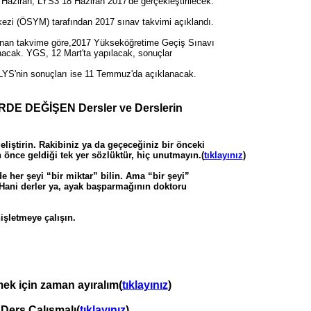
aziran, LYS3 18 Haziran 2017'de gerçekleştirilecek.
zi (ÖSYM) tarafından 2017 sınav takvimi açıklandı.
lanan takvime göre,2017 Yükseköğretime Geçiş Sınavı
nacak. YGS, 12 Mart'ta yapılacak, sonuçlar
 LYS'nin sonuçları ise 11 Temmuz'da açıklanacak.
RDE DEĞİŞEN Dersler ve Derslerin
eliştirin. Rakibiniz ya da geçeceğiniz bir önceki
önce geldiği tek yer sözlüktür, hiç unutmayın.(
tıklayınız
)
e her şeyi “bir miktar” bilin. Ama “bir şeyi”
. Hani derler ya, ayak başparmağının doktoru
işletmeye çalışın.
mek için zaman ayıralım(
tıklayınız
)
Ders Çalışmalı(
tıklayınız
)