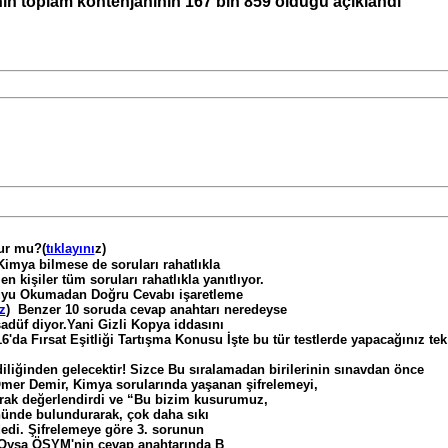
inin toplam kontenjanının 167 bin 859 olduğu açıklandı
ur mu?(
tıklayını
z)
Kimya bilmese de soruları rahatlıkla
len kişiler tüm soruları rahatlıkla yanıtlıyor.
uyu Okumadan Doğru Cevabı işaretleme
z
) Benzer 10 soruda cevap anahtarı neredeyse
üf diyor.Yani Gizli Kopya iddasını
16'da Fırsat Eşitliği Tartışma Konusu
İşte bu tür testlerde yapacağınız tek
ndiliğinden gelecektir! Sizce Bu sıralamadan birilerinin sınavdan önce
er Demir, Kimya sorularında yaşanan şifrelemeyi,
arak değerlendirdi ve “Bu bizim kusurumuz,
ünde bulundurarak, çok daha sıkı
edi. Şifrelemeye göre 3. sorunun
 Oysa ÖSYM'nin cevap anahtarında B