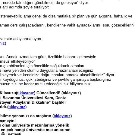
nerede takıldığını görebilmesi de gerekiyor” diyor.
ı altı adımda şöyle sıralıyor:
stemeyebilir, ama genel de olsa mutlaka bir plan ve gün akışına, haftalık ve
an ders çalışacaklarını, kendilerine vakit ayıracaklarını, soru çözeceklerini
te adaylarına uyarı:
nız
)
yor. Ancak uzmanlara göre, özellikle baharın gelmesiyle
msuz etkileyebiliyor.
çıkabilmeleri için öncelikle soğukkanlı olmaları
e sınava yeniden olumlu duygularla hazırlanabileceğiniz
nleyerek ve kendinize doğru soruları sorarak ulaşabilirsiniz” diyor.
er koyduğunuz, çok istediğiniz ve şevkle çalışmaya başladığınız
nucun sizi ne kadar mutlu edeceğini siz biliyorsunuz.
Kılavuzu(
tıklayınız
) Güncellendi! (tıklayınız)
i Savunma Üniversitesi Kara, Deniz
teyen Adayların Dikkatine” başlıklı
ldı.(
tıklayınız
)
ilme şansınızı da araştırın (
tıklayınız
)
eçmeyin!
ı olan üniversite mezunlarına yönelik
 en çok hangi üniversite mezunlarının
ğu netleşti.