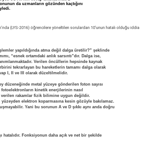
onunun da uzmanların gözünden kaçtığını
ledi.
ı’nda (LYS-2016) öğrencilere yöneltilen sorulardan 10’unun hatalı olduğu iddia 
lemler yapıldığında atma değil dalga üretilir?” şeklinde
nımı, “esnek ortamdaki anlık sarsıntı”dır. Dalga ise, 
tanımlanmaktadır. Verilen öncüllerin hepsinde kaynak 
rbirini tekrarlayan bu hareketlerin tamamı dalga olarak
p I, II ve III olarak düzeltilmelidir.
ney düzeneğinde metal yüzeye gönderilen foton sayısı
fotoelektronların kinetik enerjilerinin nasıl 
verilen rakamlar fizik bilimine uygun değildir.
l yüzeyden elektron koparmasına kesin gözüyle bakılamaz.
uşmayabilir. Yani bu sorunun A ve D şıkkı aynı anda doğru
 hatalıdır. Fonksiyonun daha açık ve net bir şekilde