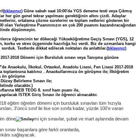
!(
tıklayınız
) Güne sabah saat 10:00'da YGS deneme testi veya Çıkmış
r her gün genel tekrar yapılması gerektiğinin altını çizdi. Adaylar
etlerini, ortalama çözme surelerini ve toplam netlerini gösteren bir
00 olan Yerleştirme Puanınınızın en çok 200 puanını kazandıracağından
eklinde düşünmeyin.
binlerce öğrencinin ter dökeceği Yükseköğretime Geçiş Sınavı (YGS), 12
n, korku ve stres üçgeninde hazırlığa hız verdi. Biz de uzmanlara hangi
 sorduk. Testlerde dikkat edilecek noktaları da anlattılar.(
tıklayınız
)
ı 2017-2018 Dönemi için Bursluluk sınavı veya Tanışma gününe
7'de Anaokulu, İlkokul, Ortaokul, Anadolu Lisesi, Fen Lisesi 2017-2018
a toplantısına katılınız . Anaokullarımıza ön görüşme ile; İlköğretim
ına ön görüşme
EK Düzey Belirleme Sınavı ile;
lelinde olacaktır.)
nıflarına MEB TEOG 8. sınıf ham puanı ile,
apılacak İSTEK Giriş Sınavı ile öğrenci alınacaktır.
018 eğitim öğretim dönemi için bursluluk sınavları tüm hızıyla
rsları, 3'üncü sınıf ile lise son sınıfa kadar, yüzde 100'e varan
tim döne
mi için sınavlar, şubat ve mart aylarında devam
an sınav başarılara göre farklı oranlarda,
mkânı sağlayacak.