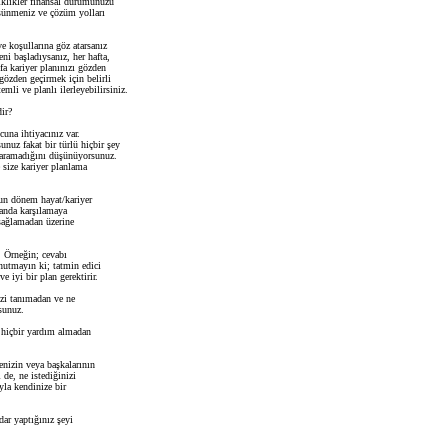
iklikler finansal durumunuzu
üşünmeniz ve çözüm yolları
ve koşullarına göz atarsanız
eni başladıysanız, her hafta,
efa kariyer planınızı gözden
gözden geçirmek için belirli
emli ve planlı ilerleyebilirsiniz.
ir?
cuna ihtiyacınız var.
unuz fakat bir türlü hiçbir şey
 yaramadığını düşünüyorsunuz.
size kariyer planlama
zun dönem hayat/kariyer
amanda karşılamaya
sağlamadan üzerine
. Örneğin; cevabı
nutmayın ki; tatmin edici
e iyi bir plan gerektirir.
izi tanımadan ve ne
sunuz.
 hiçbir yardım almadan
enizin veya başkalarının
 de, ne istediğinizi
yla kendinize bir
ar yaptığınız şeyi