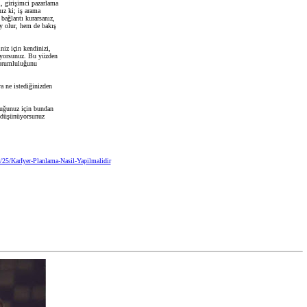
i, girişimci pazarlama
ız ki; iş arama
 bağlantı kurarsanız,
y olur, hem de bakış
niz için kendinizi,
luyorsunuz. Bu yüzden
sorumluluğunu
a ne istediğinizden
duğunuz için bundan
i düşünüyorsunuz
5/KarIyer-Planlama-Nasil-Yapilmalidir