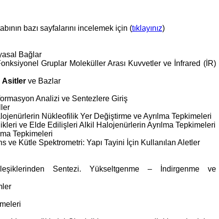
bının bazı sayfalarını incelemek için (
tıklayınız
)
yasal Bağlar
Fonksiyonel Gruplar Moleküller Arası Kuvvetler ve İnfrared (İR)
:
Asitler
ve Bazlar
formasyon Analizi ve Sentezlere Giriş
ler
lojenürlerin Nükleofilik Yer Değiştirme ve Ayrılma Tepkimeleri
likleri ve Elde Edilişleri Alkil Halojenürlerin Ayrılma Tepkimeleri
tılma Tepkimeleri
ve Kütle Spektrometri: Yapı Tayini İçin Kullanılan Aletler
ileşiklerinden Sentezi. Yükseltgenme – İndirgenme ve
ler
imeleri