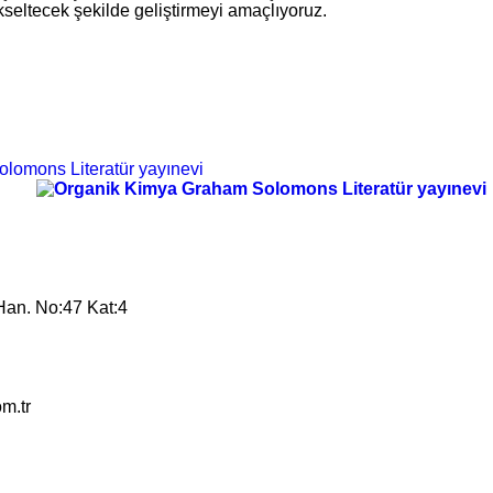
ükseltecek şekilde geliştirmeyi amaçlıyoruz.
Han. No:47 Kat:4
om.tr