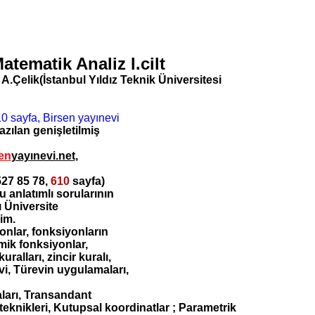
atematik Analiz
I.cilt
n A.Çelik(İstanbul Yıldız Teknik Üniversitesi
azılan genişletilmiş
en
yayınevi.net
,
527 85 78,
610
sayfa)
 anlatımlı sorularının
ı Üniversite
im.
onlar, fonksiyonların
mik fonksiyonlar,
 kuralları, zincir kuralı,
vi, Türevin uygulamaları,
aları, Transandant
teknikleri, Kutupsal koordinatlar ; Parametrik