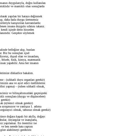
 insanın duygularıyla, doğru kullanılan
tıklıdır ve mantıklı olan sonuçlarda
olarak yapılan bir hataya değinmek
up, daha fazla duygu üretmemiz
leriyle karıştırılan kavramlardır.
lenen insana duygulu sıfatını takarız.
ı kendi içinde derin hisseden
llanımdır. Gerçekte söylemek
alinde belleğine alıp, bunları
r. Biz bu sonuçları içsel
yoruz, dışsal olan ve insanlara,
 felsefe, fizik, kimya, matematik
nsan yapabilir. Ama her insanın
erimize dikkatlice bakalım.
- (sıhhatli duyu organları gerekir)
zin ana ve ayırt edici özelliklerini
ifini yapma) – (ruhen sıhhatli olmak,
cimiz ve bilinçaltımızdaki geçmişteki
tıklı sonuçlara (duygu ve düşüncelere)
 gerekir)
k (eylemci olmak gerekir)
 uyuşmuyor ve yanlışsa 1. adıma
rgulayıcı olmak, tabusuz olmak gerekir)
ünce doğaya kapalı bir akılla, doğayı
ular, önyargılar ve inançlarla,
iz yapılamaz. En önemlisi ise
 ve ben nerede hata yaptım
öze alabilmeyi gerektirir.