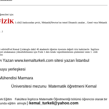
rencileri için:
FİZİK
1.cilt(5.baskısından çeviri, Mekanik(Newton’un temel Dinamik yasaları , Genel veya Mekanik
i…)
i editörüProf.Kemal Çolakoglu dahil 40 akademik öğretim üyesinin değerli titiz katkılarıile
İngilizce
yet ortalamanızı yükseltebilmeniz için Fizik 1 ders kitabı veproblemlerinin çözümünü veren 1. cildi
tır.
yı Yazan www.kemalturkeli.com sitesi yazarı İstanbul
uyu yerleşkesi
 Mühendisi Marmara
esi mezunu
Matematik öğretmeni Kemal
rk Eğitim Fakültesi İngilizce Matematik Öğretmenliği bölümü öğrencisi olarak bir
)
kemal_turkeli@yahoo.com
unda eğitim
almıştır.