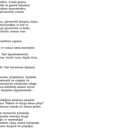
sederiz. Çünkü geçmiş
belki de genetik hafızamız
duğunu anımsatacaktır.
üvencelidir yorumu
nce, güvensizlik duygusu oluşur,
büyüyeceğini ve bize ve
uygu güvensizlik ve korku
likelidir yorumu veya
ariflerini yapalım.
a ve sonuca varma metodudur.
. Yani algılamalarımızın
cisim, büyük cisim, küçük cisim,
dir. Yani beynimizin düşünme
.
uları simgeleştirir, kaydeder,
atematik ise simgeler ile
, beynimizin yürütmekte olduğu
zıya dökülmüş anlatım biçimi
n duygulara (algılamalardan –
 olduğunu anlamaya çalışalım.
eya “Mantık ile duygu daima çelişir”
onucuna varmak zor olmasa gerekir.
n beynimizin kullandığı
nsanlar mantığın duygu
tığın ve matematiğin
edenle yanlış mantık kullanarak,
nun duygular ile çeliştiğini