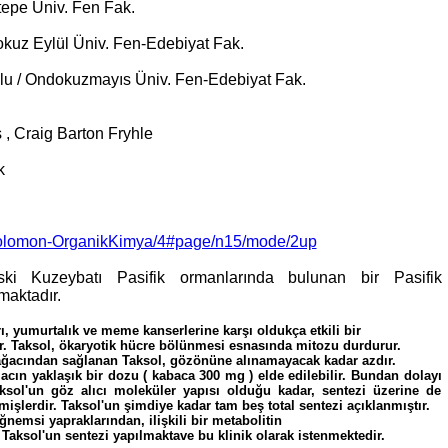
tepe Üniv. Fen Fak.
Dokuz Eylül Üniv. Fen-Edebiyat Fak.
ğlu / Ondokuzmayıs Üniv. Fen-Edebiyat Fak.
, Craig Barton Fryhle
k
m/Solomon-OrganikKimya/4#page/n15/mode/2up
ki Kuzeybatı Pasifik ormanlarında bulunan bir Pasifik
maktadır.
ı, yumurtalık ve meme kanserlerine karşı oldukça etkili bir
ir. Taksol, ökaryotik hücre bölünmesi esnasında mitozu durdurur.
kağacından sağlanan Taksol, gözönüne alınamayacak kadar azdır.
lacın yaklaşık bir dozu ( kabaca 300 mg ) elde edilebilir. Bundan
dolayı
aksol'un göz alıcı moleküler yapısı olduğu kadar, sentezi üzerine de
işlerdir. Taksol'un şimdiye kadar tam beş total sentezi açıklanmıştır.
nemsi yapraklarından, ilişkili bir metabolitin
Taksol'un sentezi yapılmaktave bu klinik olarak istenmektedir.