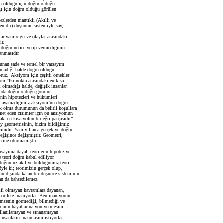
u olduğu için doğru olduğu
ğı için doğru olduğu görülen
zlerden mantıklı (Akıllı ve
temdir) düşünme sistemiyle sav,
ar yani olgu ve olaylar arasındaki
ir.
 doğru netice verip vermediğinin
anmasıdır.
lunan sade ve temel bir varsayım
amadığı halde doğru olduğu
oruz. Aksiyom için çeşitli örnekler
om “İki nokta arasındaki en kısa
 olmadığı halde, değişik insanlar
ğında doğru olduğu görülür.
nin hipotezleri ve hükümleri
nıtlayamadığımız aksiyom’un doğru
k olma durumunun da belirli koşullara
ket eden cisimler için bu aksiyomun
ki en kısa yolun bir eğri parçasıdır”
ay geometrisinin, bizim bildiğimiz
mdır. Yani yıllarca gerçek ve doğru
ğişince değişmiştir. Geometri,
erine oturmamıştır.
sayıma dayalı teorilerin hipotez ve
 teori doğru kabul ediliyor.
ttüğümüz akıl ve bulduğumuz teori,
öyle ki; teorimizin gerçek olup,
n dışında kalan bir düşünce sisteminin
an da bahsedilemez.
ifi olmayan kavramlara dayanan,
eorilere inanıyorlar. Ben inanıyorum
Kimsenin görmediği, bilmediği ve
nların hayatlarına yön vermesini
kullanılamayan ve sınanamayan
insanların inanmasını istiyorlar.