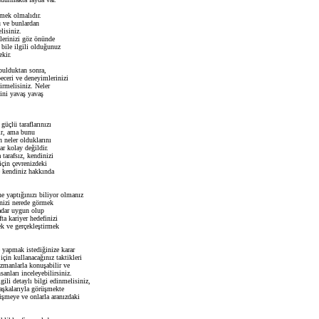
emek olmalıdır.
u ve bunlardan
lisiniz.
ilerinizi göz önünde
ile ilgili olduğunuz
kir.
bulduktan sonra,
beceri ve deneyimlerinizi
irmelisiniz. Neler
ğini yavaş yavaş
güçlü taraflarınızı
tir, ama bunu
n neler olduklarını
r kolay değildir.
arafsız, kendinizi
çin çevrenizdeki
ze kendiniz hakkında
e yaptığınızı biliyor olmanız
nizi nerede görmek
kadar uygun olup
ta kariyer hedefinizi
ek ve gerçekleştirmek
 yapmak istediğinize karar
için kullanacağınız taktikleri
uzmanlarla konuşabilir ve
anları inceleyebilirsiniz.
lgili detaylı bilgi edinmelisiniz,
başkalarıyla görüşmekte
rüşmeye ve onlarla aranızdaki