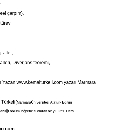
)
rel çarpım),
türev;
,
raller,
lleri, Diverjans teoremi,
ıyı Yazan www.kemalturkeli.com yazarı Marmara
Türkeli(
MarmaraÜniversitesi Atatürk Eğitim
enliği bölümüöğrencisi olarak bir yıl 1350 Ders
oo.com