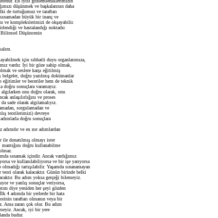
zordur. En iyisi gözlemlediklerimizin
ğımızı düşünmek ve başkalarının daha
i de tuttuğumuz ve taraftarı
sınamadan büyük bir inanç ve
u ve komplekslerimizi de okşayabilir.
rlendiği ve hastalandığı noktadır.
 Bilimsel Düşüncenin
kalım.
yabilmek için sıhhatli duyu organlarımıza,
ımız vardır. İyi bir göze sahip olmak,
lmak ve seslere karşı eğitilmiş
ek belgeler, doğru yazılmış dokümanlar
 eğitimler ve beceriler hem de teknik
rla doğru sonuçlara varamayız.
lgılarken onu doğru olarak, onu
ncak anlaşılırlığını ve proses
da sade olarak algılamalıyız.
ramadan, sorgulamadan ve
ış teorilerimizi) devreye
adımlarla doğru sonuçlara
adımdır ve en zor adımlardan
r ile donatılmış olmayı ister
, mantığını doğru kullanabilme
olmaz.
da sınamak içindir. Ancak vardığımız
rsa ve kullanılabiliyorsa ve bir işe yarıyorsa
p olmadığı tartışılabilir. Yaşamda sınanamayan
teori olarak kalacaktır. Günün birinde belki
lacaktır. Bu adım yoksa gerçeği bilemeyiz.
r ve yanlış sonuçlar veriyorsa,
ptım diye yeniden her şeyi gözden
İlk 4 adımda bir yerlerde bir hata
rinin taraftarı olmanın veya bir
. Ama zararı çok olur. Bu adım
meyiz. Ancak, iyi bir yere
landa budur.