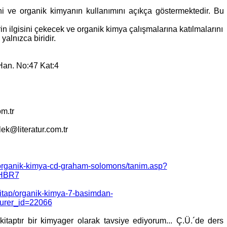
 ve organik kimyanın kullanımını açıkça göstermektedir. Bu
rin ilgisini çekecek ve organik kimya çalışmalarına katılmalarını
alnızca biridir.
Han. No:47 Kat:4
om.tr
lek@literatur.com.tr
p/organik-kimya-cd-graham-solomons/tanim.asp?
HBR7
kitap/organik-kimya-7-basimdan-
turer_id=22066
itaptır bir kimyager olarak tavsiye ediyorum... Ç.Ü.´de ders