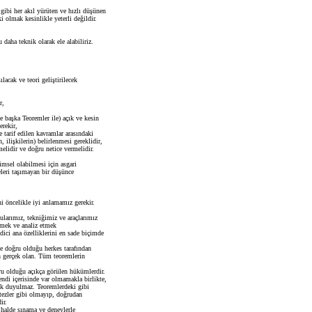
ibi her akıl yürüten ve hızlı düşünen
i olmak kesinlikle yeterli değildir.
aha teknik olarak ele alabiliriz.
lacak ve teori geliştirilecek
r,
 başka Teoremler ile) açık ve kesin
rekir,
 tarif edilen kavramlar arasındaki
 ilişkilerin) belirlenmesi gereklidir,
elidir ve doğru netice vermelidir.
imsel olabilmesi için asgari
eleri taşımayan bir düşünce
i öncelikle iyi anlamamız gerekir.
larımız, tekniğimiz ve araçlarımız
lemek ve analiz etmek
edici ana özelliklerini en sade biçimde
 doğru olduğu herkes tarafından
 gerçek olan. Tüm teoremlerin
ru olduğu açıkça görülen hükümlerdir.
di içerisinde var olmamakla birlikte,
ek duyulmaz. Teoremlerdeki gibi
ezler gibi olmayıp, doğrudan
ir.
halde sınama ve deneylerle