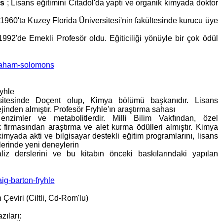
s
; Lisans eğitimini Citadol'da yaptı ve organik kimyada doktor
 1960'ta Kuzey Florida Üniversitesi'nin fakültesinde kurucu üye
992'de Emekli Profesör oldu. Eğiticiliği yönüyle bir çok ödül
/graham-solomons
yhle
rsitesinde Doçent olup, Kimya bölümü başkanıdır. Lisans
jinden almıştır. Profesör Fryhle'ın araştırma sahası
enzimler ve metabolitlerdir. Milli Bilim Vakfından, özel
 firmasından araştırma ve alet kurma ödülleri almıştır. Kimya
kimyada akti ve bilgisayar destekli eğitim programlarını, lisans
lerinde yeni deneylerin
analiz derslerini ve bu kitabın önceki baskılarındaki yapılan
aig-barton-fryhle
Çeviri (Ciltli, Cd-Rom'lu)
zıları: