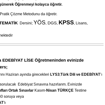
ş
ünerek Öğrenmeyi kolayca öğretir.
i Pratik Çözme Metodunu da öğretir.
YÖS
KPSS
TEMATİK
DGS
Dersini;
,
,
, Lisans,
mektedir
 EDEBİYAT LİSE Öğretmeninden evinizde
ers;
ını Haziran ayında girecekleri
LYS3
;
Türk Dili ve EDEBİYAT
’ı
sorulacak
Edebiyat Sınavına hazırlarım.
Evinizde
ıfları
Ortak Sınavlar
Kasım-
Nisan TÜRKÇE
Testine
 soruya veya
T’ı