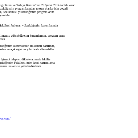
ğı Talim ve Terbiye Kurulu’nun 20 Şubat 2014 tarihli kararı
kseköğretim programlarından mezun olanlar için geçerli
ın, söz konusu yükseköğretim programlarına
uyuruldu.
 fakültesi bulunan yükseköğretim kurumlarında
açılmamış yükseköğretim kurumlarının, program açma
ecek.
kseköğretim kurumlarının imkanları dahilinde,
ktan ve açık öğretim gibi farklı alternatifler
öğrenci talepleri dikkate alınarak fakülte
Açıköğretim Fakültesi’nden kredi tamamlama
nusu üniversite yetkilendirilecek.
pus.com/