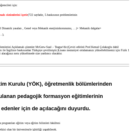
rencileri için:
alı cözümlerini içerir
(722 sayfadır, 5.baskısının problemlerinin
l Dinamik yasaları , Genel veya Mekanik enerjininkorunumu, …)+ Mekanik dalgalar+
i…),
emlerini Açıklamalı çözenler McGrew-Saul – Teague’dir.(Çeviri editörü Prof.Kemal Çolakoglu dahil
ı ile
İngilizce baskısından Türkçeye çevrilmiştir.)Lisans mezuniyet ortalamanızı yükseltebilmeniz için Fizik 1
 alacağınız notu yükseltmede
size yardımcı olacaktır.
im Kurulu (YÖK), öğretmenlik bölümlerinden
ulanan pedagojik formasyon eğitimlerinin
edenler için de açılacağını duyurdu.
 programları eğitim veya eğitim bilimleri fakültesi
isi olan bir üniversiteyle işbirliği yapabilecek.