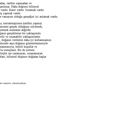
dan, tarifini yapmadan ve
nanılmaz. Daha doğrusu bilimsel
ardır. Kanıt vardır. Sınamak vardır.
iş yapmak vardır.
e varsayım olduğu gerçeğini iyi anlamak vardır.
a, kavramlaştırma (tarifini yapma)
şüncenin gerçek olduğunu söylemek,
söylemek mümkün değildir.
anın gerçeklerine bir yaklaşımdır.
lir ve sınanabilir yaklaşımlardır.
doğanın verilerini daha iyi kullanmamızı
üşüncedir ama doğanın gözlemlenmesiyle
anmasıyla, belirli koşullar ve
la sonuçlanır. Bu da yetmez.
, hiçbir işe yaramayan, sınanamayan
Yani, bilimsel düşünce doğadan başlar
ir teoriyi oluşturalım.
gözlemleyeceğiz.
flerini yapacağız. Bunları tanımlayacağız.
şlenebilir sadeliğe getireceğiz.
iklerine ve ayırt edici özelliklerini
ka bir teori ile kanıtlanmadığı
nlaşılan temel hipotezi bulacağız.
apılan nesne ve olgular
z. Bunu sonucunda bir hükme