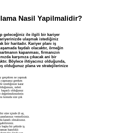
lama Nasil Yapilmalidir?
geleceğiniz ile ilgili bir kariyer
ariyerinizde ulaşmak istediğiniz
 bir haritadır. Kariyer planı iş
 aşamada faydalı olacaktır, örneğin
partmanın kapanması, firmanızın
nızda karşınıza çıkacak ani bir
aktır. Böylece ihtiyacınız olduğunda,
 olduğunuz plana ve stratejilerinize
ey gerçekten ne yapmak
ra yapmanız gereken
e istediğinize karar
lduğunuzu, neleri
, başarılı olduğunuz
z değerlendirmelerin
 bu konuda size çok
ir süre içinde (6 ay,
kararlarınızı vermelisiniz.
 kararlı olmalısınız.
abilirsiniz.
n başka bir şehirde iş
zaman hazırlıklı
durmakta fayda var.