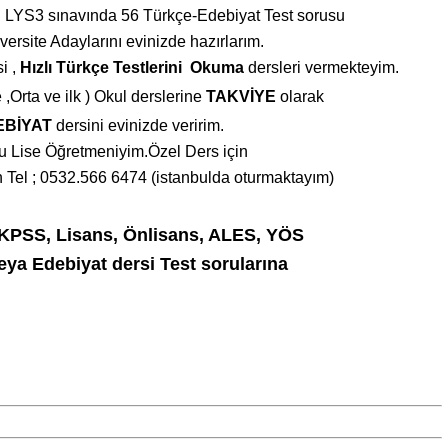
u
LYS3 sınavında 56 Türkçe-Edebiyat Test sorusu
versite Adaylarını evinizde hazırlarım.
i ,
Hızlı Türkçe Testlerini
Okuma
dersleri
vermekteyim.
 ,Orta
ve ilk ) Okul derslerine
TAKVİYE
olarak
EBİYAT
dersini evinizde veririm.
u Lise Öğretmeniyim.Özel Ders için
Tel ; 0532.566 6474 (istanbulda oturmaktayım)
 KPSS, Lisans, Önlisans, ALES, YÖS
ya Edebiyat dersi Test sorularına