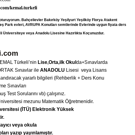
com/kemal.turkeli
oturuyorum. Bahçelievler Bakırköy Yeşilyurt Yeşilköy Florya Atakent
ş Park evleri, AVRUPA Konutları semtlerinde Evlerinde uygun fiyata ders
 Üniversiteye veya Anadolu Lisesine Hazırlıkta
Koçunuzdur.
i.com
KEMAL Türkeli’nin
Lise,Orta,ilk Okul
da+Sınavlarda
f ORTAK Sınavlar ile
ANADOLU
Lisesi
veya
Lisans
andıracak yararlı bilgileri (Rehberlik + Ders Konu
me Sınavları
mu
ş
Test Sorularını vb) çalı
şı
nız.
iversitesi mezunu Matematik Öğretmenidir.
versitesi (İTÜ) Elektronik Yüksek
ir.
layıcı veya okula
ları yazıp
yayınlamıştır.