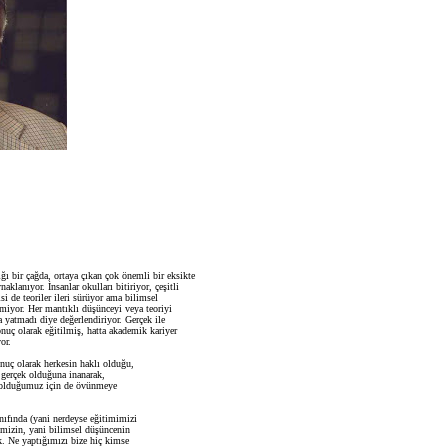
ı bir çağda, ortaya çıkan çok önemli bir eksikte
lanıyor. İnsanlar okulları bitiriyor, çeşitli
isi de teoriler ileri sürüyor ama bilimsel
lmiyor. Her mantıklı düşünceyi veya teoriyi
 yatmadı diye değerlendiriyor. Gerçek ile
onuç olarak eğitilmiş, hatta akademik kariyer
or.
nuç olarak herkesin haklı olduğu,
 gerçek olduğuna inanarak,
cı olduğumuz için de övünmeye
nıfında (yani nerdeyse eğitimimizi
mizin, yani bilimsel düşüncenin
k. Ne yaptığımızı bize hiç kimse