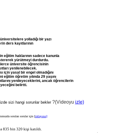
iversitelere yolladığı bir yazı
in ders kayıtlarının
eğitim haklarının sadece kanunla
östererek yürütmeyi durdurdu.
lerce üniversite öğrencisinin
ıtları yenilenebilecek.
ı için yasal bir engel olmadığını
ni eğitim öğretim yılında 29 yaşını
larını yenileyeceklerini, ancak öğrencilerin
yeceğini belirtti.
?(Videoyu
izle)
nizde sizi hangi sorunlar bekler
muzda sorulan sorular için [
tıklayınız]
35 bin 320 kişi katıldı.