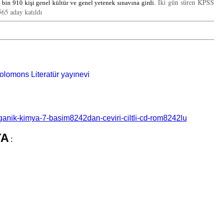
İki gün süren KPSS
10 kişi genel kültür ve genel yetenek sınavına girdi.
65 aday katıldı
organik-kimya-7-basim8242dan-ceviri-ciltli-cd-rom8242lu
YA
: