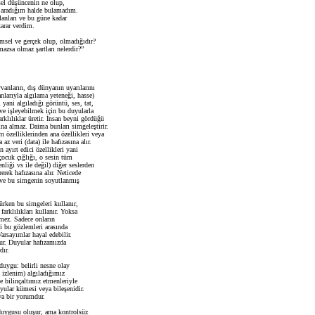
el düşüncenin ne olup,
ok aradığım halde bulamadım.
anları ve bu güne kadar
arar verdim.
msel ve gerçek olup, olmadığıdır?
zsa olmaz şartları nelerdir?”
anların, dış dünyanın uyarılarını
arıyla algılama yeteneği, hasse)
 yani algıladığı görüntü, ses, tat,
e işleyebilmek için bu duyularla
arklılıklar üretir. İnsan beyni gördüğü
ına almaz. Daima bunları simgeleştirir.
 özelliklerinden ana özellikleri veya
az veri (data) ile hafızasına alır.
 ayırt edici özellikleri yani
çocuk çığlığı, o sesin tüm
enliği vs ile değil) diğer seslerden
erek hafızasına alır. Neticede
i ve bu simgenin soyutlanmış
ürken bu simgeleri kullanır,
farklılıkları kullanır. Yoksa
tmez. Sadece onların
i bu gözlemleri arasında
Varsayımlar hayal edebilir.
tur. Duyular hafızamızda
dır.
uygu: belirli nesne olay
 izlenim) algıladığımız
e bilinçaltımız etmenleriyle
ular kümesi veya bileşenidir.
ya bir yorumdur.
 duygusu oluşur, ama kontrolsüz