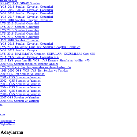
KS (AYT,TYT) SINAV Soruları
YGS_2014_Sorulari_Cevaplari_Cozumleri
YGS_2015_Sorulari_Cevaplari_Cozumleri
YGS_2016_Sorulari_Cevaplari_Cozumleri
YGS_2017_Sorulari_Cevaplari_Cozumleri
TYT_2018_Sorulari_Cevaplari_Cozumleri
LYS_2013_Sorulari_Cozumleri
LYS_2014_Sorulari_Cozumleri
LYS_2015_Sorulari_Cozumleri
LYS_2016_Sorulari_Cozumleri
LYS_2017_Sorulari_Cozumleri
AYT_2018_Sorulari_Cozumleri
YGS_2013_Sorulari_Cevaplari_Cozumleri
LYS_2012_Universite_Giris_Test_Sorulari_Cevaplari_Cozumleri
YGS_2012_Sorulari_Cevaplari
LYS_2011_MATEMATİK_Geometri_SORULARi_COZUMLERİ_Ozet_665
2011_YGS_Soruları_Cevapları_Cozumleri_636
2011_LYS_puan formülü_YGS_ LYS Deneme_Sinavlarina_katilin._473
2009 ÖSS Soruları çözümleri soruların Analizi
LYS_2010 YGS Soruları çözümleri soruların Analizi_557
1966_2000_ÖSS_YGS_LYS_Test Soruları ve Yanıtları
2009 ÖSS Test Soruları ve Yanıtları
2001 - ÖSS Soruları ve Yanıtları
2002 - ÖSS Soruları ve Yanıtları
2003 - ÖSS Soruları ve Yanıtları
2004 - ÖSS Soruları ve Yanıtları
2005 - ÖSS Soruları ve Yanıtları
2006 - ÖSS Soruları ve Yanıtları
2007 ÖSS Soruları ve Yanıtları
2008 ÖSS Soruları ve Yanıtları
ler
yalım
 Düşünelim-2
 Düşünelim-1
Adaylarına