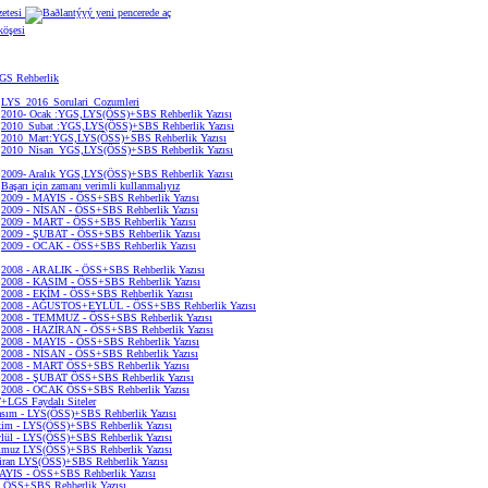
etesi
köşesi
S Rehberlik
LYS_2016_Sorulari_Cozumleri
2010- Ocak :YGS,LYS(ÖSS)+SBS Rehberlik Yazısı
2010_Subat :YGS,LYS(ÖSS)+SBS Rehberlik Yazısı
2010_Mart:YGS,LYS(ÖSS)+SBS Rehberlik Yazısı
2010_Nisan_YGS,LYS(ÖSS)+SBS Rehberlik Yazısı
2009- Aralık YGS,LYS(ÖSS)+SBS Rehberlik Yazısı
Başarı için zamanı verimli kullanmalıyız
2009 - MAYIS - ÖSS+SBS Rehberlik Yazısı
2009 - NİSAN - ÖSS+SBS Rehberlik Yazısı
2009 - MART - ÖSS+SBS Rehberlik Yazısı
2009 - ŞUBAT - ÖSS+SBS Rehberlik Yazısı
2009 - OCAK - ÖSS+SBS Rehberlik Yazısı
2008 - ARALIK - ÖSS+SBS Rehberlik Yazısı
2008 - KASIM - ÖSS+SBS Rehberlik Yazısı
2008 - EKİM - ÖSS+SBS Rehberlik Yazısı
2008 - AĞUSTOS+EYLÜL - ÖSS+SBS Rehberlik Yazısı
2008 - TEMMUZ - ÖSS+SBS Rehberlik Yazısı
2008 - HAZİRAN - ÖSS+SBS Rehberlik Yazısı
2008 - MAYIS - ÖSS+SBS Rehberlik Yazısı
2008 - NİSAN - ÖSS+SBS Rehberlik Yazısı
2008 - MART ÖSS+SBS Rehberlik Yazısı
2008 - ŞUBAT ÖSS+SBS Rehberlik Yazısı
2008 - OCAK ÖSS+SBS Rehberlik Yazısı
LGS Faydalı Siteler
asım - LYS(ÖSS)+SBS Rehberlik Yazısı
kim - LYS(ÖSS)+SBS Rehberlik Yazısı
ylül - LYS(ÖSS)+SBS Rehberlik Yazısı
muz LYS(ÖSS)+SBS Rehberlik Yazısı
iran LYS(ÖSS)+SBS Rehberlik Yazısı
AYIS - ÖSS+SBS Rehberlik Yazısı
] ÖSS+SBS Rehberlik Yazısı