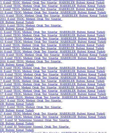
5_8.sinif_TEOG_Merkezi_Ortak_Test_Sinavlar_ HABERLER_Bulteni_Kemal_Turkeli
15_8.sinif_TEOG_Merkezi_Ortak_Test_Sinavlar_ HABERLER_Bulteni_Kemal_Turkeli
5_8.sinif_TEOG_Merkezi_Ortak_Test_Sinavlar_ HABERLER_Bulteni_Kemal_Turkeli
15_8.sinif_TEOG_Merkezi_Ortak_Test_Sinavlar_ HABERLER_Bulteni_Kemal_Turkeli
2015_8.sinif_TEOG_Merkezi_Ortak_Test_Sinavlar_ HABERLER_Bulteni_Kemal_Turkeli
015_8.sinif_TEOG_Merkezi_Ortak_Test_Sinavlar_
R_Bulteni_Kemal_Turkeli
2015_8.sinif_TEOG_Merkezi_Ortak_Test_Sinavlar_
R_Bulteni_Kemal_Turkeli
15_8.sinif_TEOG_Merkezi_Ortak_Test_Sinavlar_ HABERLER_Bulteni_Kemal_Turkeli
5_8.sinif_TEOG_Merkezi_Ortak_Test_Sinavlar_ HABERLER_Bulteni_Kemal_Turkeli
15_8.sinif_TEOG_Merkezi_Ortak_Test_Sinavlar_ HABERLER_Bulteni_Kemal_Turkeli
015_8.sinif_TEOG_Merkezi_Ortak_Test_Sinavlar_ HABERLER_Bulteni_Kemal_Turkeli
6_8.sinif_TEOG_Merkezi_Ortak_Test_Sinavlar_ HABERLER_Bulteni_Kemal_Turkeli
6_8.sinif_TEOG_Merkezi_Ortak_Test_Sinavlar_ HABERLER_Bulteni_Kemal_Turkeli
16_8.sinif_TEOG_Merkezi_Ortak_Test_Sinavlar_ HABERLER_Bulteni_Kemal_Turkeli
2016_8.sinif_TEOG_Merkezi_Ortak_Test_Sinavlar_ HABERLER_Bulteni_Kemal_Turkeli
16_8.sinif_TEOG_Merkezi_Ortak_Test_Sinavlar_ HABERLER_Bulteni_Kemal_Turkeli
2016_8.sinif_TEOG_Merkezi_Ortak_Test_Sinavlar_
R_Bulteni_Kemal_Turkeli
16_8.sinif_TEOG_Merkezi_Ortak_Test_Sinavlar_ HABERLER_Bulteni_Kemal_Turkeli
6_8.sinif_TEOG_Merkezi_Ortak_Test_Sinavlar_ HABERLER_Bulteni_Kemal_Turkeli
16_8.sinif_TEOG_Merkezi_Ortak_Test_Sinavlar_ HABERLER_Bulteni_Kemal_Turkeli
016_8.sinif_TEOG_Merkezi_Ortak_Test_Sinavlar_ HABERLER_Bulteni_Kemal_Turkeli
7_8.sinif_TEOG_Merkezi_Ortak_Test_Sinavlar_ HABERLER_Bulteni_Kemal_Turkeli
17_8.sinif_TEOG_Merkezi_Ortak_Test_Sinavlar_ HABERLER_Bulteni_Kemal_Turkeli
7_8.sinif_TEOG_Merkezi_Ortak_Test_Sinavlar_ HABERLER_Bulteni_Kemal_Turkeli
17_8.sinif_TEOG_Merkezi_Ortak_Test_Sinavlar_ HABERLER_Bulteni_Kemal_Turkeli
17_8.sinif_TEOG_Merkezi_Ortak_Test_Sinavlar_ HABERLER_Bulteni_Kemal_Turkeli
2017_8.sinif_TEOG_Merkezi_Ortak_Test_Sinavlar_ HABERLER_Bulteni_Kemal_Turkeli
017_8.sinif_TEOG_Merkezi_Ortak_Test_Sinavlar_
R_Bulteni_Kemal_Turkeli
2017_8.sinif_TEOG_Merkezi_Ortak_Test_Sinavlar_
R_Bulteni_Kemal_Turkeli
17_8.sinif_TEOG_Merkezi_Ortak_Test_Sinavlar_ HABERLER_Bulteni_Kemal_Turkeli
17_8.sinif_TEOG_Merkezi_Ortak_Test_Sinavlar_ HABERLER_Bulteni_Kemal_Turkeli
17_8.sinif_M_Yerlestirme_Sistemii_Ortak_Test_Sinavlar_
R_Bulteni_Kemal_Turkeli
017_8.sinif_M_Yerlestirme_Sistemii_Ortak_Test_Sinavlar_
R_Bulteni_Kemal_Turkeli