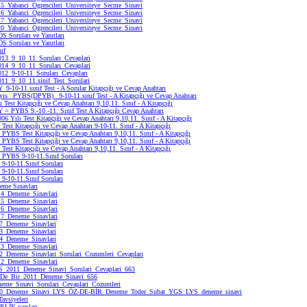
_Yabanci_Ogrencileri_Universiteye_Secme_Sinavi
_Yabanci_Ogrencileri_Universiteye_Secme_Sinavi
_Yabanci_Ogrencileri_Universiteye_Secme_Sinavi
_Yabanci_Ogrencileri_Universiteye_Secme_Sinavi
S Soruları ve Yanıtları
S Soruları ve Yanıtları
ıf
3_9_10_11_Soruları_Cevaplari
4_9_10_11_Soruları_Cevaplari
2_9-10-11_Soruları_Cevapları
1_9_10_11.sinif_Test_Sorulari
9-10-11.sınıf Test - A Sorular Kitapçığı ve Cevap Anahtarı
is_ PYBS(DPYB) _9-10-11.sınıf Test - A Kitapçığı ve Cevap Anahtarı
ı Test Kitapçığı ve Cevap Anahtarı 9,10,11. Sınıf - A Kitapçığı
 = PYBS 9.-10.-11. Sınıf Test A Kitapçığı Cevap Anahtarı
 Yılı Test Kitapçığı ve Cevap Anahtarı 9,10,11. Sınıf - A Kitapçığı
 Test Kitapçığı ve Cevap Anahtarı 9-10-11. Sınıf - A Kitapçığı
 PYBS Test Kitapçığı ve Cevap Anahtarı 9,10,11. Sınıf - A Kitapçığı
 PYBS Test Kitapçığı ve Cevap Anahtarı 9,10,11. Sınıf - A Kitapçığı
 Test Kitapçığı ve Cevap Anahtarı 9,10,11. Sınıf - A Kitapçığı
 PYBS 9-10-11.Sınıf Soruları
 9-10-11.Sınıf Soruları
 9-10-11.Sınıf Soruları
 9-10-11.Sınıf Soruları
eme Sınavları
4_Deneme_Sinavlari
5_Deneme_Sinavlari
6_Deneme_Sinavlari
7_Deneme_Sinavlari
_Deneme_Sinavlari
_Deneme_Sinavlari
_Deneme_Sinavlari
3_Deneme_Sinavlari
_Deneme_Sinavlari_Sorulari_Cozumleri_Cevapları
2_Deneme_Sinavlari
S_2011_Deneme_Sinavi_Sorulari_Cevaplari_663
De_Bir_2011_Deneme_Sinavi_656
me_Sinavi_Sorulari_Cevaplari_Cozumleri
0_Deneme_Sinavi_LYS_ÖZ-DE-BİR_Deneme_Toder_Subat_YGS_LYS_deneme_sinavi
Tavsiyeleri
LİK yazıları