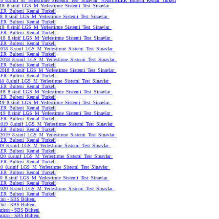
8_8.sinif_M_Yerlestirme_Sistemii_Test_Sinavlar_ HABERLER_Bulteni_Kemal_Turkeli
18_8.sinif_LGS_M_Yerlestirme_Sistemi_Test_Sinavlar_
R_Bulteni_Kemal_Turkeli
8_8.sinif_LGS_M_Yerlestirme_Sistemi_Test_Sinavlar_
R_Bulteni_Kemal_Turkeli
18_8.sinif_LGS_M_Yerlestirme_Sistemi_Test_Sinavlar_
R_Bulteni_Kemal_Turkeli
18_8.sinif_LGS_M_Yerlestirme_Sistemi_Test_Sinavlar_
R_Bulteni_Kemal_Turkeli
2018_8.sinif_LGS_M_Yerlestirme_Sistemi_Test_Sinavlar_
R_Bulteni_Kemal_Turkeli
018_8.sinif_LGS_M_Yerlestirme_Sistemi_Test_Sinavlar_
R_Bulteni_Kemal_Turkeli
2018_8.sinif_LGS_M_Yerlestirme_Sistemi_Test_Sinavlar_
R_Bulteni_Kemal_Turkeli
18_8.sinif_LGS_M_Yerlestirme_Sistemi_Test_Sinavlar_
R_Bulteni_Kemal_Turkeli
18_8.sinif_LGS_M_Yerlestirme_Sistemi_Test_Sinavlar_
R_Bulteni_Kemal_Turkeli
19_8.sinif_LGS_M_Yerlestirme_Sistemi_Test_Sinavlar_
R_Bulteni_Kemal_Turkeli
19_8.sinif_LGS_M_Yerlestirme_Sistemi_Test_Sinavlar_
R_Bulteni_Kemal_Turkeli
2019_8.sinif_LGS_M_Yerlestirme_Sistemi_Test_Sinavlar_
R_Bulteni_Kemal_Turkeli
019_8.sinif_LGS_M_Yerlestirme_Sistemi_Test_Sinavlar_
R_Bulteni_Kemal_Turkeli
9_8.sinif_LGS_M_Yerlestirme_Sistemi_Test_Sinavlar_
R_Bulteni_Kemal_Turkeli
20_8.sinif_LGS_M_Yerlestirme_Sistemi_Test_Sinavlar_
R_Bulteni_Kemal_Turkeli
0_8.sinif_LGS_M_Yerlestirme_Sistemi_Test_Sinavlar_
R_Bulteni_Kemal_Turkeli
0_8.sinif_LGS_M_Yerlestirme_Sistemi_Test_Sinavlar_
R_Bulteni_Kemal_Turkeli
2020_8.sinif_LGS_M_Yerlestirme_Sistemi_Test_Sinavlar_
R_Bulteni_Kemal_Turkeli
kim - SBS Bülteni
lül - SBS Bülteni
ziran - SBS Bülteni
ziran - SBS Bülteni