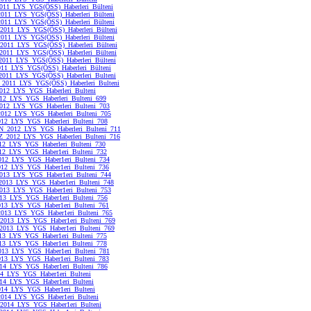
11_LYS_YGS(ÖSS)_Haberleri_Bülteni
011_LYS_YGS(ÖSS)_Haberleri_Bülteni
011_LYS_YGS(ÖSS)_Haberleri_Bülteni
2011_LYS_YGS(ÖSS)_Haberleri_Bülteni
2011_LYS_YGS(ÖSS)_Haberleri_Bülteni
2011_LYS_YGS(ÖSS)_Haberleri_Bülteni
2011_LYS_YGS(ÖSS)_Haberleri_Bülteni
011_LYS_YGS(ÖSS)_Haberleri_Bülteni
11_LYS_YGS(ÖSS)_Haberleri_Bülteni
011_LYS_YGS(ÖSS)_Haberleri_Bulteni
2011_LYS_YGS(ÖSS)_Haberleri_Bulteni
12_LYS_YGS_Haberleri_Bulteni
12_LYS_YGS_Haberleri_Bulteni_699
12_LYS_YGS_Haberleri_Bulteni_703
012_LYS_YGS_Haberleri_Bulteni_705
12_LYS_YGS_Haberleri_Bulteni_708
_2012_LYS_YGS_Haberleri_Bulteni_711
2012_LYS_YGS_Haberleri_Bulteni_716
12_LYS_YGS_Haberleri_Bulteni_730
12_LYS_YGS_Haber1eri_Bulteni_732
012_LYS_YGS_Haber1eri_Bulteni_734
012_LYS_YGS_Haber1eri_Bulteni_736
13_LYS_YGS_Haber1eri_Bulteni_744
013_LYS_YGS_Haber1eri_Bulteni_748
13_LYS_YGS_Haber1eri_Bulteni_753
13_LYS_YGS_Haber1eri_Bulteni_756
013_LYS_YGS_Haber1eri_Bulteni_761
2013_LYS_YGS_Haber1eri_Bulteni_765
2013_LYS_YGS_Haber1eri_Bulteni_769
2013_LYS_YGS_Haber1eri_Bulteni_769
13_LYS_YGS_Haber1eri_Bulteni_775
13_LYS_YGS_Haber1eri_Bulteni_778
013_LYS_YGS_Haber1eri_Bulteni_781
013_LYS_YGS_Haber1eri_Bulteni_783
14_LYS_YGS_Haber1eri_Bulteni_786
4_LYS_YGS_Haber1eri_Bulteni
14_LYS_YGS_Haber1eri_Bulteni
014_LYS_YGS_Haber1eri_Bulteni
2014_LYS_YGS_Haber1eri_Bulteni
2014_LYS_YGS_Haber1eri_Bulteni