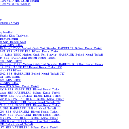
1999 Yılı PYBS 8.Sınıf Soruları
1998 Yılı 8.Sınıf Soruları
er
ehberlik Servisi
p önerileri
berlik Kitap Tavsiyeleri
aber Bültenleri
10_SBS_Bulteni_word
alıkA - SBS Bülteni
16_8.sinif_TEOG_Merkezi_Ortak_Test_Sinavlar_ HABERLER_Bulteni_Kemal_Turkeli
BAT_SBS_HABERLERİ_ Bülteni_Kemal_Turkeli
014_8.sinif_TEOG_Merkezi_Ortak_Test_Sinavlar_ HABERLER_Bulteni_Kemal_Turkeli
im_SBS_HABERLERİ_Bülteni_Kemal_Turkeli
asım - SBS Bülteni
14_8.sinif_TEOG_Merkezi_Ortak_Test_Sinavlar_ HABERLER_Bulteni_Kemal_Turkeli
2012_SBS_HABERLERI_Bulteni_Kemal_Turkeli_735
alık - SBS Bülteni
_2012_SBS_HABERLERI_Bulteni_Kemal_Turkeli_727
cak - SBS Bülteni
ubat - SBS Bülteni
art- SBS Bülteni
isan- SBS Bülteni_Kemal_Turkeli
MAYİS- SBS_HABERLERİ_ Bülteni_Kemal_Turkeli
aziran- SBS_HABERLERİ_ Bülteni_Kemal_Turkeli
Temmuz- SBS_HABERLERİ_ Bülteni_Kemal_Turkeli
AĞUSTOS_SBS_HABERLERİ_ Bülteni_Kemal_Turkeli
12_SBS_HABERLERI_Bulteni_Kemal_Turkeli_702
EYLUL_SBS_HABERLERİ_ Bülteni_Kemal_Turkeli
ak_SBS_HABERLERİ_ Bülteni_Kemal_Turkeli
EKİM_SBS_HABERLERİ_ Bülteni_Kemal_Turkeli
KASIM_SBS_HABERLERİ_ Bülteni_Kemal_Turkeli
ralik_SBS_HABERLERİ_ Bülteni_Kemal_Turkeli
016_8.sinif_TEOG_Merkezi_Ortak_Test_Sinavlar_
R_Bulteni_Kemal_Turkeli
RT_SBS_HABERLERİ_ Bülteni_Kemal_Turkeli