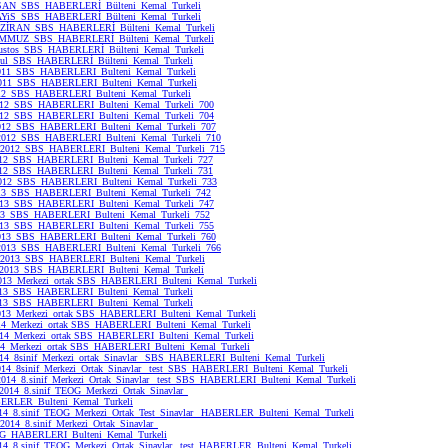
SAN_SBS_HABERLERİ_Bülteni_Kemal_Turkeli
YiS_SBS_HABERLERİ_Bülteni_Kemal_Turkeli
ZİRAN_SBS_HABERLERİ_Bülteni_Kemal_Turkeli
MMUZ_SBS_HABERLERİ_Bülteni_Kemal_Turkeli
ustos_SBS_HABERLERİ_Bülteni_Kemal_Turkeli
lul_SBS_HABERLERİ_Bülteni_Kemal_Turkeli
2011_SBS_HABERLERI_Bulteni_Kemal_Turkeli
011_SBS_HABERLERI_Bulteni_Kemal_Turkeli
12_SBS_HABERLERI_Bulteni_Kemal_Turkeli
012_SBS_HABERLERI_Bulteni_Kemal_Turkeli_700
012_SBS_HABERLERI_Bulteni_Kemal_Turkeli_704
012_SBS_HABERLERI_Bulteni_Kemal_Turkeli_707
_2012_SBS_HABERLERI_Bulteni_Kemal_Turkeli_710
2012_SBS_HABERLERI_Bulteni_Kemal_Turkeli_715
012_SBS_HABERLERI_Bulteni_Kemal_Turkeli_727
12_SBS_HABERLERI_Bulteni_Kemal_Turkeli_731
012_SBS_HABERLERI_Bulteni_Kemal_Turkeli_733
13_SBS_HABERLERI_Bulteni_Kemal_Turkeli_742
013_SBS_HABERLERI_Bulteni_Kemal_Turkeli_747
13_SBS_HABERLERI_Bulteni_Kemal_Turkeli_752
013_SBS_HABERLERI_Bulteni_Kemal_Turkeli_755
013_SBS_HABERLERI_Bulteni_Kemal_Turkeli_760
_2013_SBS_HABERLERI_Bulteni_Kemal_Turkeli_766
2013_SBS_HABERLERI_Bulteni_Kemal_Turkeli
_2013_SBS_HABERLERI_Bulteni_Kemal_Turkeli
013_Merkezi_ortak SBS_HABERLERI_Bulteni_Kemal_Turkeli
13_SBS_HABERLERI_Bulteni_Kemal_Turkeli
013_SBS_HABERLERI_Bulteni_Kemal_Turkeli
013_Merkezi_ortak SBS_HABERLERI_Bulteni_Kemal_Turkeli
14_Merkezi_ortak SBS_HABERLERI_Bulteni_Kemal_Turkeli
014_Merkezi_ortak SBS_HABERLERI_Bulteni_Kemal_Turkeli
14_Merkezi_ortak SBS_HABERLERI_Bulteni_Kemal_Turkeli
14_8sinif_Merkezi_ortak_Sinavlar_ SBS_HABERLERI_Bulteni_Kemal_Turkeli
14_8sinif_Merkezi_Ortak_Sinavlar_ test_SBS_HABERLERI_Bulteni_Kemal_Turkeli
2014_8.sinif_Merkezi_Ortak_Sinavlar_ test_SBS_HABERLERI_Bulteni_Kemal_Turkeli
2014_8.sinif_TEOG_Merkezi_Ortak_Sinavlar_
BERLER_Bulteni_Kemal_Turkeli
4_8.sinif_TEOG_Merkezi_Ortak_Test_Sinavlar_ HABERLER_Bulteni_Kemal_Turkeli
014_8.sinif_Merkezi_Ortak_Sinavlar_
OG_HABERLERI_Bulteni_Kemal_Turkeli
14_8.sinif_TEOG_Merkezi_Ortak_Sinavlar_ test_HABERLER_Bulteni_Kemal_Turkeli