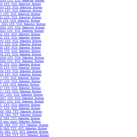
2014_LYS_YGS_Haber1eri_Bulteni
14_LYS_YGS_Haber1eri_Bulteni
014_LYS_YGS_Haber1eri_Bulteni
014_LYS_YGS_Haber1eri_Bulteni
15_LYS_YGS_Haber1eri_Bulteni
15_LYS_YGS_Haber1eri_Bulteni
5_LYS_YGS_Haber1eri_Bulteni
_2015_LYS_YGS_Haberleri_Bulteni
2015_LYS_YGS_Haber1eri_Bulteni
2015_LYS_YGS_Haberleri_Bulteni
15_LYS_YGS_Haberleri_Bulteni
15_LYS_YGS_Haberleri_Bulteni
15_LYS_YGS_Haberleri_Bulteni
015_LYS_YGS_Haberleri_Bulteni
16_LYS_YGS_Haberleri_Bulteni
16_LYS_YGS_Haberleri_Bulteni
16_LYS_YGS_Haberleri_Bulteni
2016_LYS_YGS_Haberleri_Bulteni
2016_LYS_YGS_Haberleri_Bulteni
16_LYS_YGS_Haberleri_Bulteni
16_LYS_YGS_Haberleri_Bulteni
16_LYS_YGS_Haberleri_Bulteni
016_LYS_YGS_Haberleri_Bulteni
7_LYS_YGS_Haberleri_Bulteni
17_LYS_YGS_Haberleri_Bulteni
7_LYS_YGS_Haberleri_Bulteni
17_LYS_YGS_Haberleri_Bulteni
17_LYS_YGS_Haberleri_Bulteni
2017_LYS_YGS_Haberleri_Bulteni
2017_LYS_YGS_Haberleri_Bulteni
2017_LYS_YGS_Haberleri_Bulteni
17_LYS_YGS_Haberleri_Bulteni
17_LYS_YGS_Haberleri_Bulteni
018_YKS_TYT_Haberleri_Bulteni
018_YKS_TYT_Haberleri_Bulteni
8_YKS_TYT_Haberleri_Bulteni
8_msu_sinavi_Haberleri_Bulteni
018_YKS_TYT_AYT_Haberleri_Bulteni
18_YKS_TYT_AYT_Haberleri_Bulteni
018_YKS_TYT_AYT_Haberleri_Bulteni
018_YKS_TYT_AYT_Haberleri_Bulteni