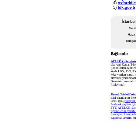
İstanbu
Sıca
Hava 
Rüzgar 
Bağlantılar
ATAKÖY Gazetesini
okuyun( Kemal Türke
(2000-2010) aylık A
sinde LGS, AYT, TY
köşe yazıları yazdı. 
sitesinde yazmaktadı
Gazetesini okumak i
(tıklayınız)
Kemal Türkeli'nin 
daki
yayınlarını inc
issuu için
(tıklayın) 
facebook sayfam içi
TYT, AYT,LGS ,Lise
öğrencilerine yararlı 
inceleyin. Sınavlar
başarınızı arttırın.
[t