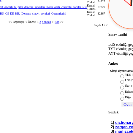
rı
31148
Türkeli
Kemal
zet_onemli_bilgiler_deneme_sinavlari_Konu_ozeti_cozumlu_sorular_531
27329
Türkeli
Kemal
BS_ÖZ-DE-BİR_Deneme_sinavi_sorulari_Cozumlerini
82867
Türkeli
<<
Başlangıç
<
Önceki
1
2
Sonraki
>
Son
>>
Sayfa 1 / 2
Sınav Tarihi
LGS etkinliği geçt
TYT etkinliği geçt
AYT etkinliği geç
Anket
Siteyi ziyaret ama
YKS (
LGS(Or
Özel D
Rehber
Diğer..
Sözlük