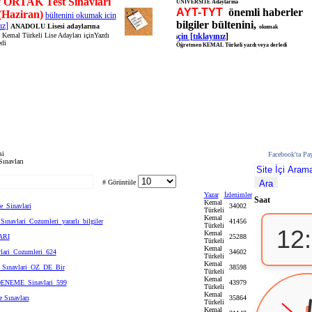
ıf ORTAK Test Sınavları
ÜNİVERSİTE Adaylarına
AYT-TYT
önemli haberler
Haziran)
bültenini
okumak icin
bilgiler bültenini,
ız
]
ANADOLU Lisesi adaylarına
okumak
Kemal Türkeli Lise Adayları içinYazdı
çin
[
tıklayınız
]
i
edi
Öğretmen KEMAL Türkeli yazdı veya derledi
si
Facebook'ta Pay
ınavları
# Görüntüle
Yazar
İzlenimler
Saat
Kemal
_Sinavlari
34002
Türkeli
Kemal
navlari_Cozumleri_yararlı_bilgiler
41456
Türkeli
12
Kemal
ARI
25288
Türkeli
Kemal
ari_Cozumleri_624
34602
Türkeli
Kemal
Sınavlari_OZ_DE_Bir
38598
Türkeli
Kemal
DENEME_Sinavlari_599
43979
Türkeli
Kemal
 Sınavları
35864
Türkeli
Kemal