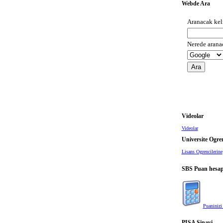
Webde Ara
Videolar
Videolar
Universite Ogren
Lisans Ogrencilerine
SBS Puan hesapl
Puaninizi
PISA Sinavi