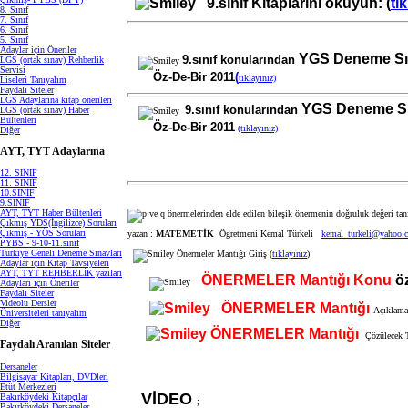
9.sınıf Kitaplarını okuyun: (
tı
8. Sınıf
7. Sınıf
6. Sınıf
5. Sınıf
Adaylar için Öneriler
YGS Deneme Sı
9.sınıf konularından
LGS (ortak sınav) Rehberlik
Servisi
Öz-De-Bir 201
1
(
tıklayınız)
Liseleri Tanıyalım
Faydalı Siteler
LGS Adaylarına kitap önerileri
YGS Deneme Sı
9.sınıf konularından
LGS (ortak sınav) Haber
Bültenleri
Öz-De-Bir 201
1
(tıklayınız)
Diğer
AYT, TYT Adaylarına
12. SINIF
11. SINIF
10.SINIF
9.SINIF
AYT, TYT Haber Bültenleri
Çıkmış YDS(İngilizce) Soruları
Çıkmış - YÖS Soruları
yazan :
MATEMETİK
Ögretmeni Kemal Türkeli
kemal_turkeli@yahoo.
PYBS - 9-10-11.sınıf
Türkiye Geneli Deneme Sınavları
Önermeler Mantığı Giriş (
tıklayınız
)
Adaylar için Kitap Tavsiyeleri
AYT, TYT REHBERLİK yazıları
ÖNERMELER Mantığı Konu
ö
Adayları için Öneriler
Faydalı Siteler
Videolu Dersler
ÖNERMELER Mantığı
Açıklamal
Üniversiteleri tanıyalım
Diğer
ÖNERMELER Mantığı
Çözülecek Te
Faydalı Aranılan Siteler
Dersaneler
Bilgisayar Kitapları, DVDleri
Etüt Merkezleri
VİDEO
Bakırköydeki Kitapçılar
;
Bakırköydeki Dersaneler