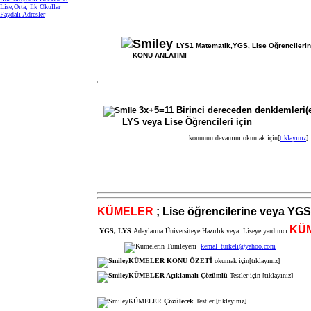
Lise,Orta, İlk Okullar
Faydalı Adresler
LYS1 Matematik,YGS, Lise Öğrencilerin
KONU ANLATIMI
3x+5=11 Birinci dereceden denklemleri(e
LYS veya Lise Öğrencileri için
... konunun devamını okumak için[
tıklayınız
]
KÜMELER
; Lise öğrencilerine veya YGS,
KÜ
YGS, LYS
Adaylarına Üniversiteye Hazırlık veya Liseye yardımcı
kemal_turkeli@yahoo.com
KÜMELER KONU ÖZETİ
okumak için[
tıklayınız]
KÜMELER Açıklamalı Çözümlü
Testler için [
tıklayınız]
KÜMELER
Çözülecek
Testler
[
tıklayınız
]