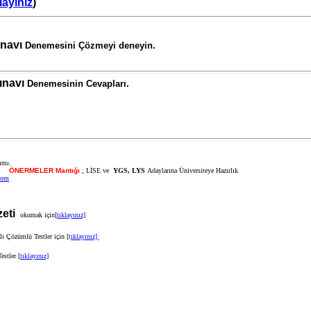
klayınız
)
navı
Denemesini Çözmeyi deneyin.
navı
Denemesinin Cevapları.
.
ÖNERMELER Mantığı
; LİSE ve
YGS, LYS
Adaylarına Üniversiteye Hazırlık
com
zeti
okumak için[
tıklayınız]
ı Çözümlü Testler için [t
ıklayınız]
stler [
tıklayınız]