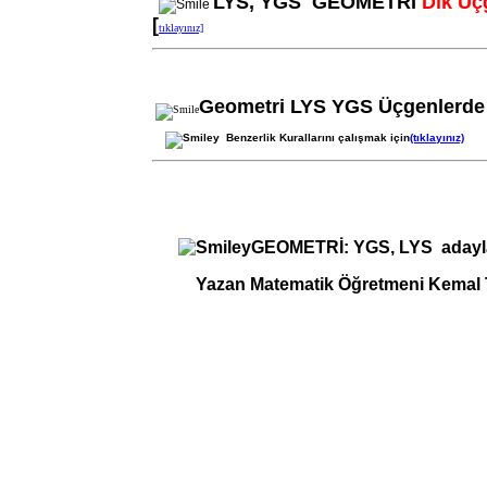
LYS, YGS GEOMETRİ
Dik Üç
[
tıklayınız]
Geometri LYS YGS Üçgenlerd
Benzerlik Kurallarını çalışmak için
(tıklayınız)
GEOMETRİ: YGS
, LYS adayl
Yazan Matematik Öğretmeni Kemal T
ÇEMBER LYS YGS Lis