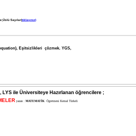
e;Üslü Sayılar(
tıklayınız)
quation), Eşitsizlikleri çözmek. YGS,
 LYS ile Üniversiteye Hazırlanan öğrencilere ;
MELER
yazan :
MATEMATİK
Ögretmeni Kemal Türkeli