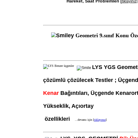
Hareket, Saat Problemleri [
tıklayınız]
Geometri 9.sınıf Konu Öz
LYS YGS Geometr
çözümlü
çözülecek Testler ; Üçgen
Kenar
Bağıntıları, Üçgende Kenarort
Yükseklik, Açıort
özellikleri
...devamı için [
tıklayınız
]