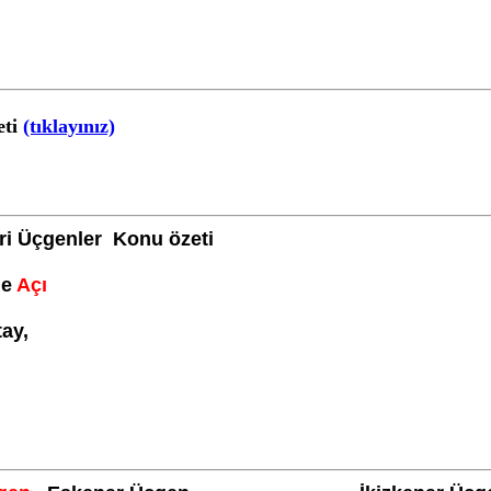
eti
(tıklayınız)
i Üçgenler Konu özeti
de
Açı
ay,
ay