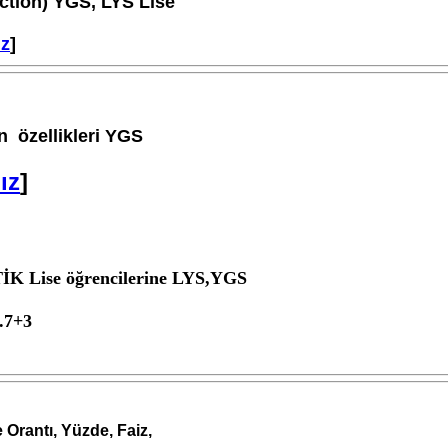
ction) YGS, LYS Lise
ız
]
n özellikleri YGS
ız
]
Lise öğrencilerine LYS,YGS
7+3
Orantı, Yüzde, Faiz,