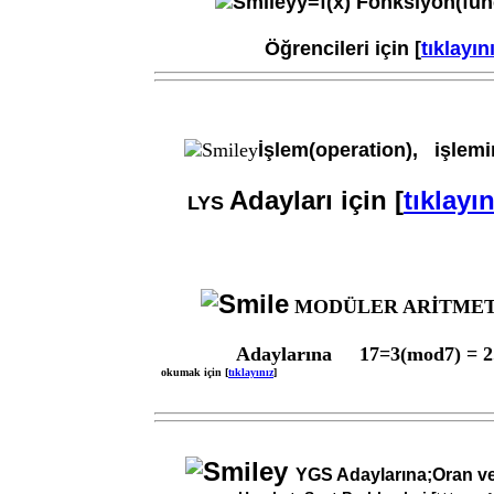
y=f(x) Fonksiyon(fun
Öğrencileri için [
tıklayın
İşlem(operation), işlemi
Adayları için [
tıklayın
LYS
MODÜLER ARİTMETİK 
Adaylarına 17=3(mod7) = 2.
okumak için [
tıklayınız
]
YGS Adaylarına;Oran ve 