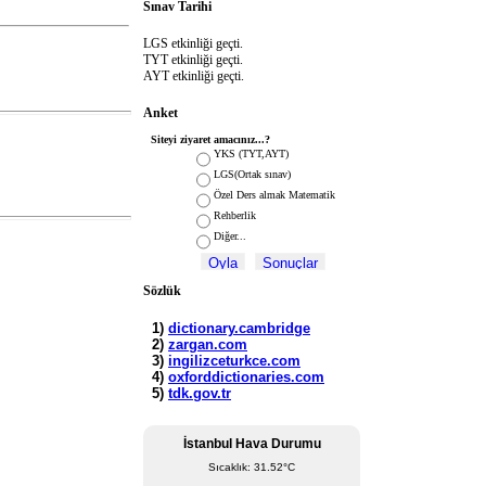
Sınav Tarihi
LGS etkinliği geçti.
TYT etkinliği geçti.
AYT etkinliği geçti.
Anket
Siteyi ziyaret amacınız...?
YKS (TYT,AYT)
LGS(Ortak sınav)
Özel Ders almak Matematik
Rehberlik
Diğer...
Sözlük
İstanbul Hava Durumu
Sıcaklık: 31.52°C