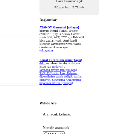
Hava Durumu: açık
Rüzgar Hızı: 5.72 m/s
Bağlantılar
ATAKÖY Gazetesini [tıklayın]
okuyun( Kemal Türkeli 10 sene
(2000-2010) aylık Ataköy Gazete'
sinde LGS, AYT, TYT için Rehberlik
köşe yazıları yazdı. Artık kendi
sitesinde yazmaktadır.Yerel Atakoy
Gazetesini okumak için
(tıklayınız)
Kemal Türkeli'nin issuu'(Yayın)
daki
yayınlarını inceleyin okuyun.
issuu için
(tıklayın) .
facebook sayfam için
[tıklayın]
TYT, AYT,LGS ,Lise, Ortaokul
öğrencilerine yararlı değişik yazıları
inceleyin. Sınavlarda, Okulunuzda
başarınızı arttırın.
[tıklayın]
Webde Ara