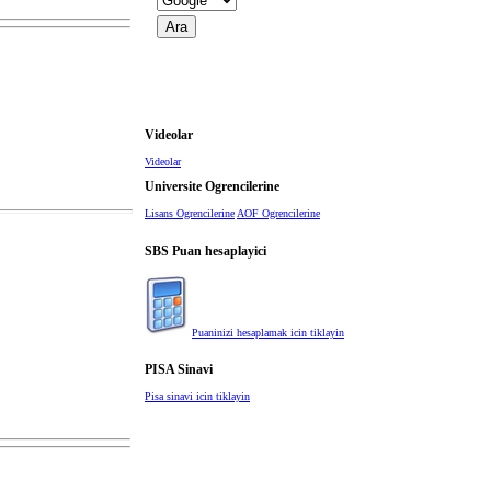
Videolar
Videolar
Universite Ogrencilerine
Lisans Ogrencilerine
AOF Ogrencilerine
SBS Puan hesaplayici
Puaninizi hesaplamak icin tiklayin
PISA Sinavi
Pisa sinavi icin tiklayin