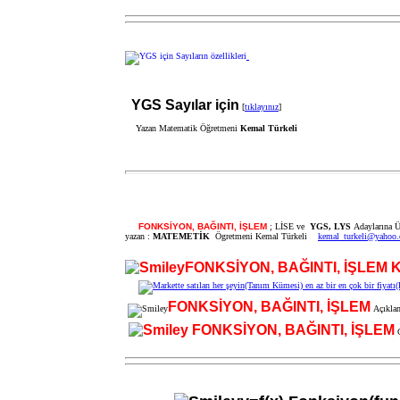
YGS Sayılar için
[
tıklayınız
]
Yazan Matematik Öğretmeni
Kemal Türkeli
FONKSİYON, BAĞINTI, İŞLEM
; LİSE ve
YGS, LYS
Adaylarına Ü
yazan :
MATEMETİK
Ögretmeni Kemal Türkeli
kemal_turkeli@yahoo
FONKSİYON, BAĞINTI, İŞLEM 
FONKSİYON, BAĞINTI, İŞLEM
Açıklam
FONKSİYON, BAĞINTI, İŞLEM
Ç