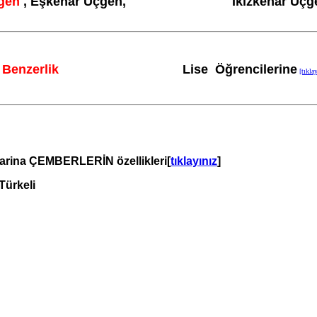
gen
,
Eşkenar Üçgen, İkizkenar
Üçge
e
Benzerlik
Lise
Öğrencilerine
[tıkla
arina ÇEMBERLERİN özellikleri[
tıklayınız
]
ürkeli
e