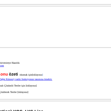
niversiteye Hazırlık
.com
Konu
özeti
okumak için[
tıklayınız
]
alı Çözümlü Testler için [
tıklayınız]
özülecek Testler [
tıklayınız]