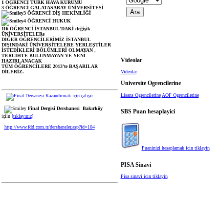
1 ÖĞRENCİ TÜRK HAVA KURUMU
3 ÖĞRENCİ GALATASARAY ÜNİVERSİTESİ
3 ÖĞRENCİ DİŞ HEKİMLİĞİ
4 ÖĞRENCİ HUKUK
116 ÖĞRENCİ İSTANBUL'DAKİ değişik
ÜNİVERSİTELERe
DİĞER ÖĞRENCİLERİMİZ İSTANBUL
DIŞINDAKİ ÜNİVERSİTELERE YERLEŞTİLER
İSTEDİKLERİ BÖLÜMLERİ OLMAYAN ,
TERCİHTE BULUNMAYAN VE YENİ
Videolar
HAZIRLANACAK
TÜM ÖĞRENCİLERE 2013'te BAŞARILAR
DİLERİZ.
Videolar
Universite Ogrencilerine
Lisans Ogrencilerine
AOF Ogrencilerine
Final Dergisi Dershanesi Bakırköy
SBS Puan hesaplayici
içiin
[
tıklayınız
]
http://www.fdd.com.tr/dershaneler.asp?id=104
Puaninizi hesaplamak icin tiklayin
PISA Sinavi
Pisa sinavi icin tiklayin