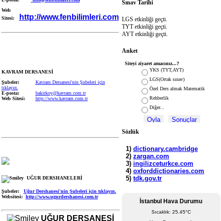
Sınav Tarihi
Web
http://www.fenbilimleri.com
Sitesi:
LGS etkinliği geçti.
TYT etkinliği geçti.
AYT etkinliği geçti.
Anket
Siteyi ziyaret amacınız...?
YKS (TYT,AYT)
KAVRAM DERSANESİ
LGS(Ortak sınav)
Şubeler:
Kavram Dersanesi'nin Şubeleri için
tıklayın.
Özel Ders almak Matematik
E-posta:
bakirkoy@kavram.com.tr
Rehberlik
Web Sitesi:
http://www.kavram.com.tr
Diğer...
Sözlük
UĞUR DERSHANELERİ
Şubeler:
Uğur Dershanesi'nin Şubeleri için tıklayın.
Websitesi:
http://www.ugurdershanesi.com.tr
İstanbul Hava Durumu
Sıcaklık: 25.45°C
UĞUR DERSANESİ