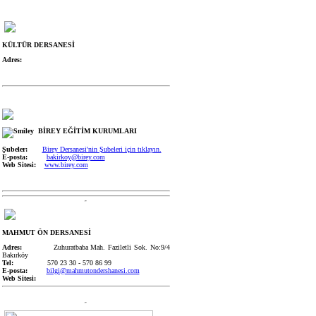
KÜLTÜR DERSANESİ
Adres:
BİREY EĞİTİM KURUMLARI
Şubeler:
Birey Dersanesi'nin Şubeleri için tıklayın.
E-posta:
bakirkoy@birey.com
Web Sitesi:
www.birey.com
MAHMUT ÖN DERSANESİ
Adres:
Zuhuratbaba Mah. Faziletli Sok. No:9/4
Bakırköy
Tel:
570 23 30 - 570 86 99
E-posta:
bilgi@mahmutondershanesi.com
Web Sitesi: