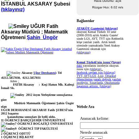
Hava Durumu: açık
İSTANBUL AKSARAY Şubesi
Rüzgar Hızı: 6.02 m/s
(tıklayınız)
Bağlantılar
UĞUR Fatih
ATAKÖY Gazetesini [tıklayın]
Aksaray Müdürü ; Matematik
okuyun( Kemal Türkeli 10 sene
(2000-2010) aylık Ataköy Gazete'
Öğretmeni
Şahin Üngör
sinde LGS, AYT, TYT için Rehberlik
köşe yazıları yazdı. Artık kendi
sitesinde yazmaktadır.Yerel Atakoy
Gazetesini okumak için
(tıklayınız)
Kemal Türkeli'nin issuu'(Yayın)
daki
yayınlarını inceleyin okuyun.
issuu için
(tıklayın) .
facebook sayfam için
[tıklayın]
Aksaray
Uğur Dershanesi
: Tel
TYT, AYT,LGS ,Lise, Ortaokul
:0212.5857030, 0212.5857031
öğrencilerine yararlı değişik yazıları
Adres ;
inceleyin. Sınavlarda, Okulunuzda
FATİH Aksaray : Keçi Hatun Mh. Kafesçi
başarınızı arttırın.
[tıklayın]
İsmail Sk.
2012 ösym Yerleştirme sonuçlarına
göre
Müdürü Matematik Öğretmeni Şahin Üngör
olan
Webde Ara
UĞUR DERSHANESİ AKSARAY Fatih ŞUBESİ'nin
2012 başarısı
kazandırma sonuçları ile belli oldu.
11 ÖĞRENCİ BAHÇEŞEHİR ÜNİVERSİTESİ
7 ÖĞRENCİ BOĞAZİÇİ ÜNİVERSİTESİ
9 ÖĞRENCİ TIP FAKÜLTESİ
2 ÖĞRENCİ ODTTÜ
1 ÖĞRENCİ BİLKENT