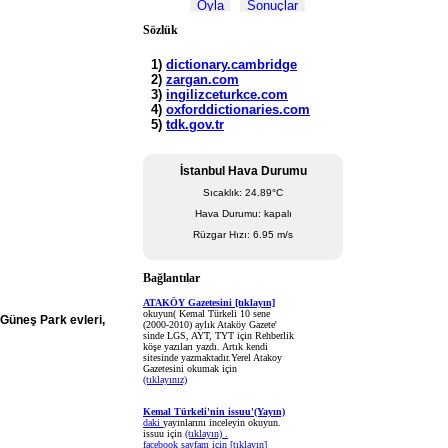
Sözlük
İstanbul Hava Durumu
Sıcaklık: 24.89°C
Hava Durumu: kapalı
Rüzgar Hızı: 6.95 m/s
Bağlantılar
ATAKÖY Gazetesini [tıklayın]
okuyun( Kemal Türkeli 10 sene
 Güneş Park evleri,
(2000-2010) aylık Ataköy Gazete'
sinde LGS, AYT, TYT için Rehberlik
köşe yazıları yazdı. Artık kendi
sitesinde yazmaktadır.Yerel Atakoy
Gazetesini okumak için
(tıklayınız)
Kemal Türkeli'nin issuu'(Yayın)
daki
yayınlarını inceleyin okuyun.
issuu için
(tıklayın) .
facebook sayfam için
[tıklayın]