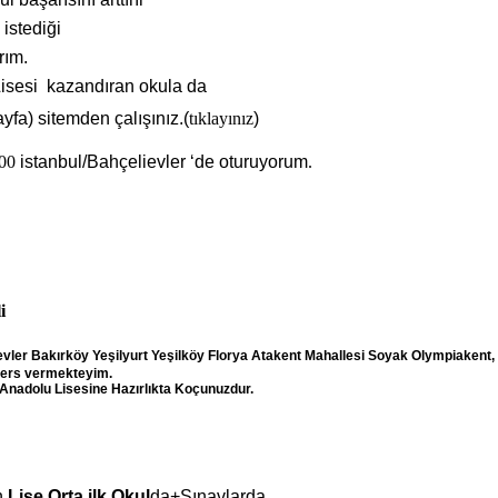
e istediği
rım.
isesi
kazandıran okula da
ayfa) sitemden çalışınız.(
tıklayınız
)
 00
istanbul/Bahçelievler ‘de oturuyorum
.
i
vler Bakırköy Yeşilyurt Yeşilköy Florya Atakent Mahallesi Soyak Olympiakent,
ders vermekteyim.
nadolu Lisesine Hazırlıkta
Koçunuzdur.
n
Lise,Orta,ilk Okul
da+Sınavlarda