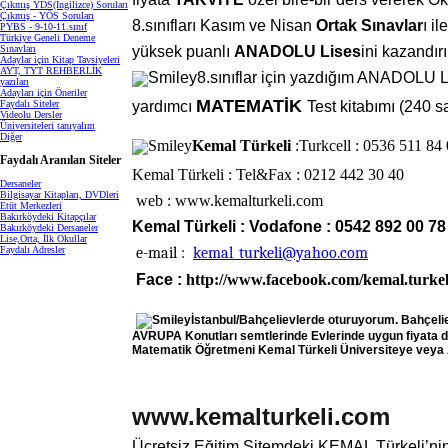
Çıkmış YDS(İngilizce) Soruları
Çıkmış - YÖS Soruları
8.sınıfları Kasım ve Nisan
Ortak Sınavlar
ı il
PYBS - 9-10-11.sınıf
Türkiye Geneli Deneme
Sınavları
yüksek puanlı
ANADOLU Lises
ini kazandırı
Adaylar için Kitap Tavsiyeleri
AYT, TYT REHBERLİK
8.sınıflar için yazdığım ANADOLU L
yazıları
Adayları için Öneriler
MATEMATİK
Faydalı Siteler
yardımcı
Test kitabımı (240 s
Videolu Dersler
Üniversiteleri tanıyalım
Diğer
Kemal Türkeli
:Turkcell
: 0536 511 84
Faydalı Aranılan Siteler
Kemal Türkeli : Tel&Fax
: 0212 442 30 40
Dersaneler
Bilgisayar Kitapları, DVDleri
web
:
www.kemalturkeli.com
Etüt Merkezleri
Bakırköydeki Kitapçılar
Kemal Türkeli : Vodafone
: 0542 892 00 78
Bakırköydeki Dersaneler
Lise,Orta, İlk Okullar
e-mail
:
kemal_turkeli@yahoo.com
Faydalı Adresler
Face
:
http://www.facebook.com/kemal.turkel
İstanbul/Bahçelievlerde oturuyorum. Bahçelie
AVRUPA Konutları semtlerinde Evlerinde uygun fiyata 
Matematik Öğretmeni Kemal Türkeli Üniversiteye veya A
www.kemalturkeli.com
Ücretsiz Eğitim Sitemdeki KEMAL Türkeli’ni