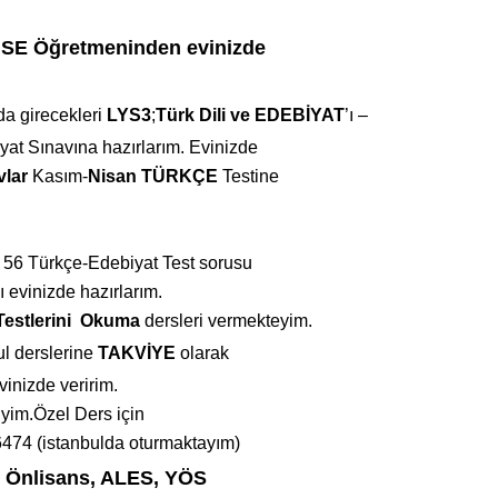
SE Öğretmeninden evinizde
da girecekleri
LYS3
;
Türk Dili ve EDEBİYAT
’ı –
yat Sınavına hazırlarım.
Evinizde
vlar
Kasım-
Nisan TÜRKÇE
Testine
 56 Türkçe-Edebiyat Test sorusu
ı evinizde hazırlarım.
Testlerini
Okuma
dersleri
vermekteyim.
ul derslerine
TAKVİYE
olarak
vinizde veririm.
yim.Özel Ders için
6474 (istanbulda oturmaktayım)
, Önlisans, ALES, YÖS