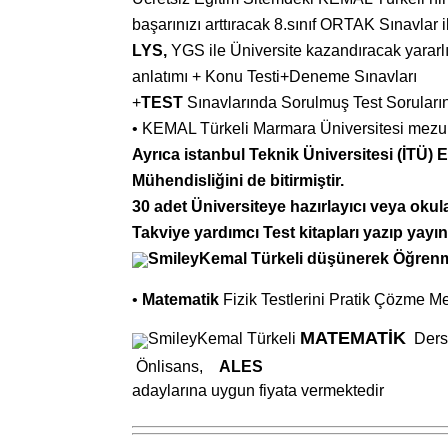
ba
ş
arınızı arttıracak 8.sınıf ORTAK Sınavlar i
LYS,
YGS ile Üniversite kazandıracak yararlı
anlatımı + Konu Testi+Deneme Sınavları
+
TEST
Sınavlarında Sorulmu
ş
Test Soruların
• KEMAL Türkeli Marmara Üniversitesi mezu
Ayrıca istanbul Teknik Üniversitesi (İTÜ) 
Mühendisliğini
de bitirmi
ş
tir.
30 adet Üniversiteye hazırlayıcı veya okul
Takviye yardımcı Test kitapları yazıp
yayın
Kemal Türkeli dü
ş
ünerek Öğrenme
•
Matematik
Fizik Testlerini Pratik Çözme Me
MATEMATİK
Kemal Türkeli
Dersi
Önlisans,
ALES
adaylarına uygun fiyata vermektedir