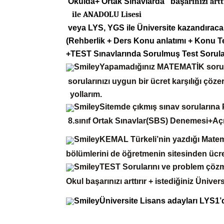
Okulda+ Ortak Sınavlarda
ba
ş
arınızı art
ile ANADOLU Lisesi
veya
LYS
, YGS ile Üniversite kazandıracak 
(Rehberlik + Ders Konu anlatımı + Konu T
+TEST Sınavlarında Sorulmu
ş
Test Sorular
Yapamadığınız MATEMATİK sorula
sorularınızı uygun bir ücret karşılığı çözer
yollarım.
Sitemde çıkmış sınav sorularına 
8.sınıf
Ortak Sınavlar(SBS) Denemesi+Açık
KEMAL Türkeli’nin yazdığı
Matema
bölümlerini de öğretmenin sitesinden ücr
TEST Sorularını
ve problem çözme
Okul başarınızı
arttırır + istediğiniz Ünivers
Üniversite Lisans adayları LYS1’
sınavlarda cevaplayacaklardır.Bunların 8 