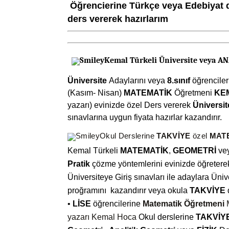
Öğrencierine Türkçe veya Edebiyat d
ders vererek hazırlarım
Kemal Türkeli Üniversite veya AN
Üniversite
Adaylarını veya
8.sınıf
öğrenciler
(Kasım- Nisan)
MATEMATİK
Öğretmeni
KEM
yazarı) evinizde özel Ders vererek
Üniversit
sınavlarına uygun fiyata hazırlar kazandırır.
Okul Derslerine
TAKVİYE
özel
MAT
Kemal Türkeli
MATEMATİK
,
GEOMETRİ
ve
Pratik
çözme yöntemlerini evinizde öğreter
Üniversiteye Giri
ş
sınavları ile adaylara Üni
proğramını
kazandırır veya okula
TAKVİYE
•
LİSE
öğrencilerine
Matematik Öğretmeni
yazarı Kemal Hoca
Okul derslerine
TAKVİY