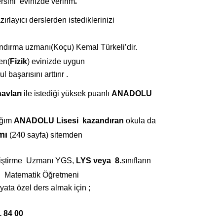
rsini
evinizde veririm
.
ırlayıcı derslerden istediklerinizi
andırma uzmanı(Koçu) Kemal Türkeli’dir.
en(
Fizik
)
evinizde uygun
kul ba
ş
arısını arttırır .
avları
ile istediği yüksek puanlı
ANADOLU
ığım
ANADOLU Lisesi
kazandıran
okula da
mı
(240 sayfa) sitemden
iştirme Uzmanı
YGS,
LYS veya 8
.sınıfların
 Matematik Öğretmeni
yata özel ders almak için
;
1 84 00