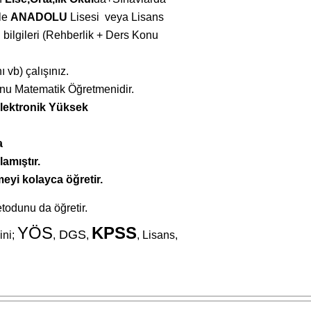
le
ANADOLU
Lisesi
veya
Lisans
 bilgileri (Rehberlik + Ders Konu
ı vb) çalı
şı
nız.
nu Matematik Öğretmenidir.
Elektronik Yüksek
a
lamıştır.
yi kolayca öğretir.
todunu da öğretir.
YÖS
KPSS
DGS
ni;
,
,
, Lisans,