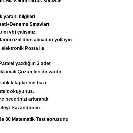
tıracak 8.sınıf ORTAK Sınavlar
yararlı bilgileri
esti+Deneme Sınavları
ını vb) çalı
şı
nız.
rını özel ders almadan yollayın
 elektronik Posta ile
Paralel yazdığım 3 adet
lamalı Çözümleri de vardır.
tik kitaplarının bazı
etsiz okuyunuz.
 becerinizi arttırarak
iteyi
kazandırırım.
de 80
Matematik Test sorusunu
tanesi Analitik Geometri