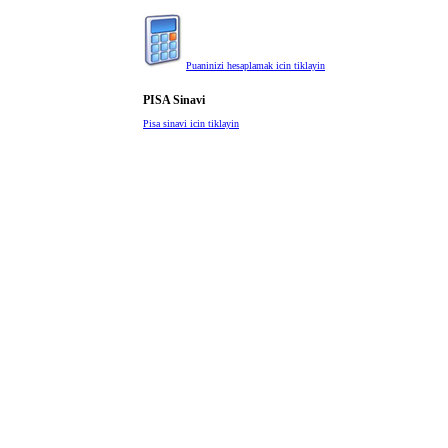
Puaninizi hesaplamak icin tiklayin
PISA Sinavi
Pisa sinavi icin tiklayin