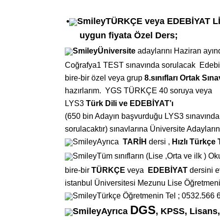
•
TÜRKÇE veya EDEBİYAT Lİ
uygun fiyata Özel Ders;
Üniversite
adaylarını Haziran ayın
Coğrafya1 TEST sınavında sorulacak
Edebi
bire-bir özel veya grup
8.sınıfları
Ortak Sına
hazırlarım.
YGS TÜRKÇE 40 soruya veya
LYS3
Türk Dili ve EDEBİYAT’ı
(650 bin Adayın ba
ş
vurduğu
LYS3 sınavında
sorulacaktır) sınavlarına Üniversite Adayların
Ayrıca
TARİH
dersi ,
Hızlı Türkçe 
Tüm sınıfların (Lise ,Orta
ve ilk ) Ok
bire-bir
TÜRKÇE
veya
EDEBİYAT
dersini e
istanbul Üniversitesi Mezunu Lise Öğretmeni
Türkçe Öğretmenin Tel ; 0532.566 
DGS
Ayrıca
, KPSS, Lisans