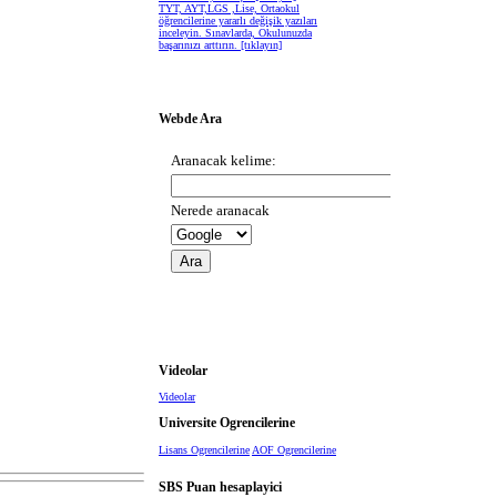
TYT, AYT,LGS ,Lise, Ortaokul
öğrencilerine yararlı değişik yazıları
inceleyin. Sınavlarda, Okulunuzda
başarınızı arttırın.
[tıklayın]
Webde Ara
Videolar
Videolar
Universite Ogrencilerine
Lisans Ogrencilerine
AOF Ogrencilerine
SBS Puan hesaplayici