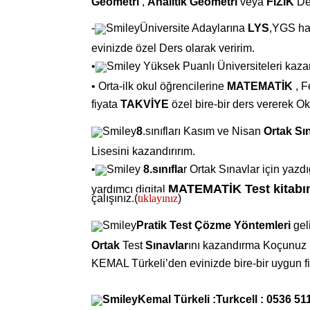
Geometri
,
Analitik Geometri
veya
FİZİK
De
-
Üniversite Adaylarına
LYS
,YGS haz
evinizde özel Ders olarak veririm.
•
Yüksek Puanlı Üniversiteleri kaz
•
Orta-ilk okul öğrencilerine
MATEMATİK
, F
fiyata
TAKVİYE
özel bire-bir ders vererek O
8
.sınıfları Kasım ve Nisan
Ortak Sın
Lisesini kazandırırım.
•
8.sınıfla
r Ortak Sınavlar için yazd
MATEMATİK
Test kitabı
yardımcı digital
çalışınız.
(
tıklayınız
)
Pratik Test
Çözme Yöntemleri
gel
Ortak
Test
Sınavlar
ını kazandırma Koçunuz
KEMAL Türkeli’den evinizde bire-bir uygun fi
Kemal Türkeli :Turkcell
: 0536 51