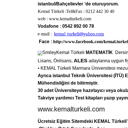
istanbul/Bahçelievler ‘de oturuyorum.
Kemal Türkeli :Tel&Fax
: 0212 442 30 40
web
:
www.kemalturkeli.com
Vodafone
: 0542 892 00 78
e-mail
:
kemal_turkeli@yahoo.com
Face
:
http://www.facebook.com/kemal.turkel
Kemal Türkeli
MATEMATİK
Dersin
ALES
Lisans, Önlisans,
adaylarına uygun fi
• KEMAL Türkeli Marmara Üniversitesi mezu
Ayrıca istanbul Teknik Üniversitesi (İTÜ) 
Mühendisliğini
de bitirmi
ş
tir.
30 adet Üniversiteye hazırlayıcı veya okul
Takviye yardımcı Test kitapları yazıp
yayın
www.kemalturkeli.com
Ücretsiz Eğitim Sitemdeki KEMAL Türkeli’ni