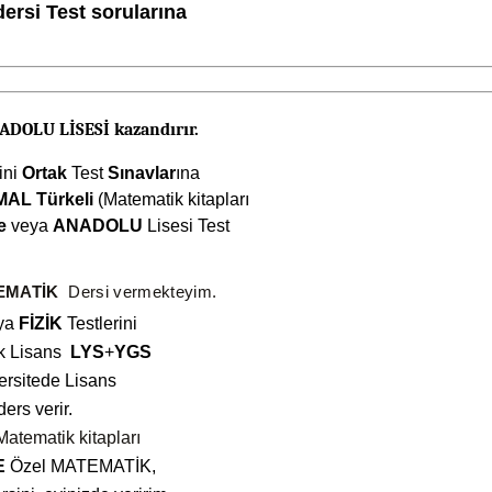
ersi Test sorularına
ADOLU LİSESİ kazandırır.
ini
Ortak
Test
Sınavlar
ına
AL Türkeli
(Matematik kitapları
e
veya
ANADOLU
Lisesi Test
EMATİK
Dersi vermekteyim.
ya
FİZİK
Testlerini
ek Lisans
LYS
+
YGS
versitede Lisans
ders verir.
Matematik kitapları
E
Özel MATEMATİK,