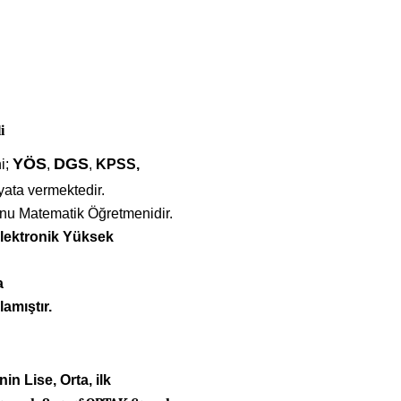
i
YÖS
DGS
i;
,
,
KPSS,
yata vermektedir.
nu Matematik Öğretmenidir.
Elektronik Yüksek
a
lamıştır.
n Lise, Orta, ilk