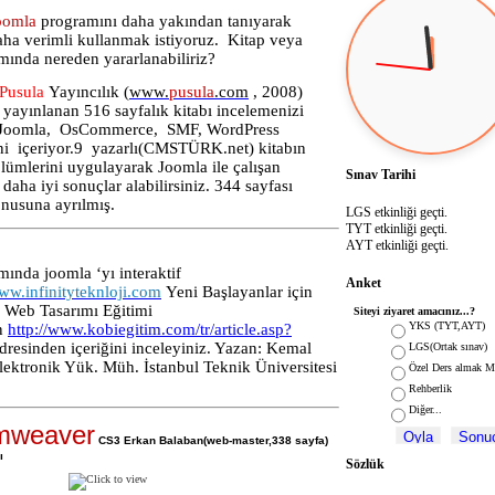
oomla
programını daha yakından tanıyarak
aha verimli kullanmak istiyoruz.
Kitap veya
ında nereden yararlanabiliriz?
Pusula
Yayıncılık
(
www.
pusula
.com
, 2008)
 yayınlanan 516 sayfalık kitabı incelemenizi
 Joomla,
OsCommerce,
SMF, WordPress
ni
içeriyor.9
yazarlı(CMSTÜRK.net) kitabın
lümlerini uygulayarak Joomla ile çalışan
Sınav Tarihi
 daha iyi sonuçlar alabilirsiniz. 344 sayfası
nusuna ayrılmış.
LGS etkinliği geçti.
TYT etkinliği geçti.
AYT etkinliği geçti.
ında joomla ‘yı interaktif
Anket
ww.infinityteknloji.com
Yeni Başlayanlar için
e Web Tasarımı Eğitimi
Siteyi ziyaret amacınız...?
YKS (TYT,AYT)
n
http://www.kobiegitim.com/tr/article.asp?
dresinden içeriğini inceleyiniz. Yazan: Kemal
LGS(Ortak sınav)
lektronik Yük. Müh. İstanbul Teknik Üniversitesi
Özel Ders almak M
Rehberlik
Diğer...
mweaver
CS3 Erkan Balaban(web-master,338 sayfa)
ı
Sözlük