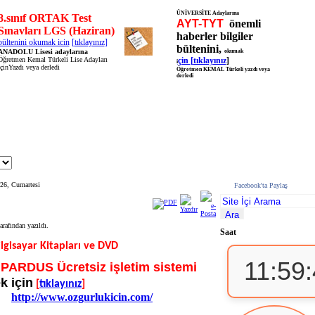
ÜNİVERSİTE Adaylarına
8.sınıf ORTAK Test
AYT-TYT
önemli
Sınavları LGS (Haziran)
haberler bilgiler
bültenini
okumak icin
[
tıklayınız
]
bültenini,
okumak
ANADOLU Lisesi adaylarına
çin
[
tıklayınız
]
Öğretmen Kemal Türkeli Lise Adayları
i
içinYazdı veya derledi
Öğretmen KEMAL Türkeli yazdı veya
derledi
026, Cumartesi
Facebook'ta Paylaş
arafından yazıldı.
Saat
ilgisayar Kitapları ve DVD
11:59
PARDUS Ücretsiz işletim sistemi
k için
[
tıklayınız
]
http://www.ozgurlukicin.com/