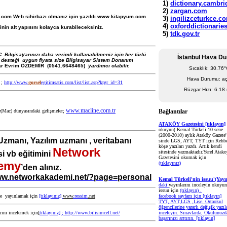
.com
Web sihirbazı olmanız için yazıldı.www.kitapyum.com
inin alt yapısını kolayca kurabileceksiniz.
 Bilgisayarınızı daha verimli kullanabilmeniz için her türlü
İstanbul Hava D
desteği uygun fiyata size Bilgisayar Sistem Donanım
ar Evrim ÖZDEMİR (0541.6648465)
yardımcı olabilir.
Sıcaklık: 30.76
Hava Durumu: aç
;
http://www.
gorsel
egitimsatis.com/list/list.asp?ktgr_id=31
Rüzgar Hızı: 6.18
www.macline.com.tr
(Mac) dünyasındaki gelişmeler;
Bağlantılar
ATAKÖY Gazetesini [tıklayın]
okuyun( Kemal Türkeli 10 sene
(2000-2010) aylık Ataköy Gazete'
zmanı, Yazılım uzmanı , veritabanı
sinde LGS, AYT, TYT için Rehbe
köşe yazıları yazdı. Artık kendi
Network
sitesinde yazmaktadır.Yerel Atako
si vb eğitimini
Gazetesini okumak için
emy
(tıklayınız)
’den alınız.
www.networkakademi.net/?page=persona
l
Kemal Türkeli'nin issuu'(Yayı
daki
yayınlarını inceleyin okuyun
issuu için
(tıklayın) .
facebook sayfam için
[tıklayın]
 yayınlamak için
[tıklayınız]
www
.ressim
.net
TYT, AYT,LGS ,Lise, Ortaokul
öğrencilerine yararlı değişik yazıl
inceleyin. Sınavlarda, Okulunuzd
ını incelemek için[
tıklayınız] ;
http://www
.bilisim
cell.net/
başarınızı arttırın.
[tıklayın]