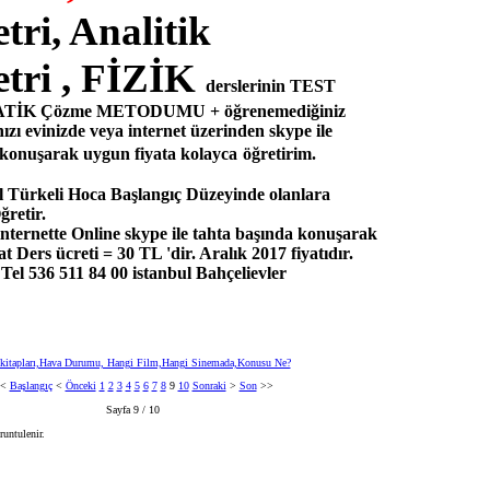
ri, Analitik
tri , FİZİK
derslerinin TEST
RATİK Çözme METODUMU + öğrenemediğiniz
ızı
evinizde veya internet üzerinden skype ile
konuşarak uygun fiyata kolayca
öğretirim.
 Türkeli Hoca Başlangıç Düzeyinde olanlara
retir.
internette Online skype ile tahta başında konuşarak
at Ders ücreti = 30 TL 'dir. Aralık 2017 fiyatıdır.
 536 511 84 00 istanbul Bahçelievler
 kitapları,Hava Durumu, Hangi Film,Hangi Sinemada,Konusu Ne?
<<
Başlangıç
<
Önceki
1
2
3
4
5
6
7
8
9
10
Sonraki
>
Son
>>
Sayfa 9 / 10
untulenir.