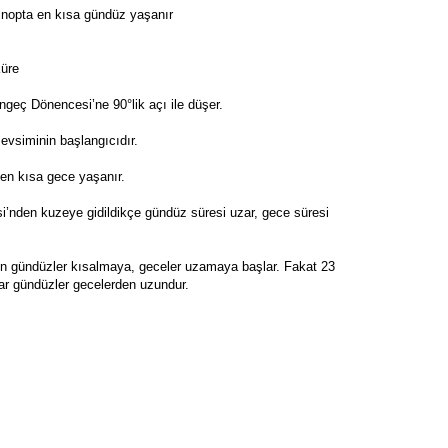
sinopta en kısa gündüz yaşanır
üre
ngeç Dönencesi’ne 90°lik açı ile düşer.
vsiminin başlangıcıdır.
en kısa gece yaşanır.
’nden kuzeye gidildikçe gündüz süresi uzar, gece süresi
ren gündüzler kısalmaya, geceler uzamaya başlar. Fakat 23
kadar gündüzler gecelerden uzundur.