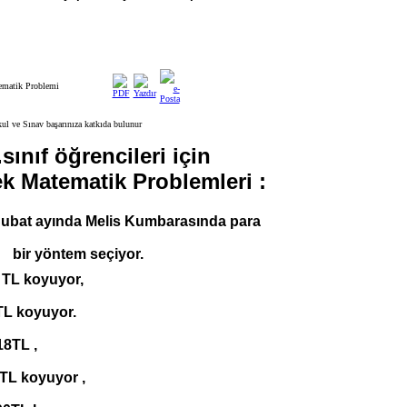
tematik Problemi
sınıf öğrencileri için
k Matematik Problemleri :
 Şubat ayında Melis Kumbarasında para
bir yöntem seçiyo
r.
1 TL koyuyor,
TL koyuyor.
18TL ,
TL koyuyor ,