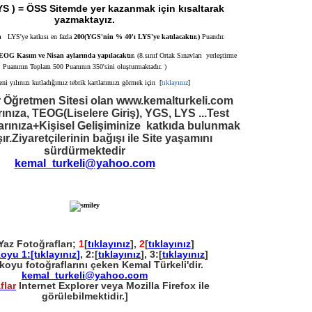
YS ) = ÖSS Sitemde yer kazanmak için kısaltarak
yazmaktayız.
n
LYS'ye katkısı en fazla
200(YGS'nin % 40'ı LYS'ye katılacaktır.)
Puandır.
TEOG Kasım ve Nisan aylarında yapılacaktır.
(8.sınıf Ortak Sınavları yerleştirme
Puanının Toplam 500 Puanının 350'sini oluşturmaktadır. )
eni yılınızı kutladığımız tebrik kartlarımızı görmek için [
tıklayınız
]
 Öğretmen Sitesi olan www.kemalturkeli.com
nıza, TEOG(Liselere Giriş), YGS, LYS ...Test
arınıza+Kişisel Gelişiminize katkıda bulunmak
şır.Ziyaretçilerinin bağışı ile Site yaşamını
sürdürmektedir
kemal_turkeli@yahoo.com
Fotoğrafları;
1
[
tıklayınız
],
2
[
tıklayınız
]
oyu 1:
[tıklayınız
]
, 2:[
tıklayınız
], 3:[
tıklayınız
]
oyu fotoğraflarını çeken Kemal Türkeli'dir.
kemal_turkeli@yahoo.com
flar
Internet Explorer veya Mozilla Firefox ile
görülebilmektidir.]