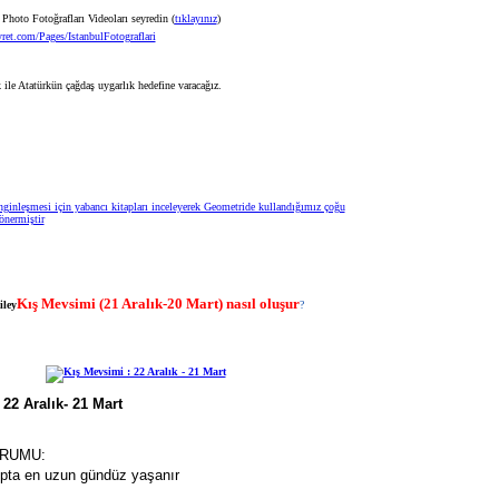
Photo Fotoğrafları Videoları seyredin (
tıklayınız
)
ret.com/Pages/IstanbulFotograflari
Kış Mevsimi (21 Aralık-20 Mart) nasıl oluşur
?
URUMU:
opta en uzun gündüz yaşanır