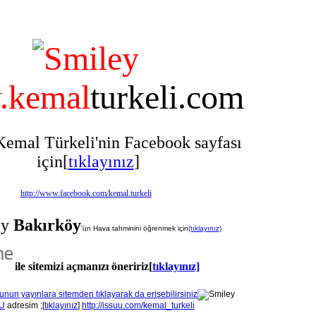
kemal
turkeli.com
emal Türkeli'nin Facebook sayfası
için[
tıklayınız
]
http://www.facebook.com/kemal.turkeli
Bakırköy
'ün Hava tahminini öğrenmek için
(tıklayınız)
ile sitemizi açmanızı öneririz[
tıklayınız]
U
adresim ;[
tıklayınız
]
http://issuu.com/kemal_turkeli