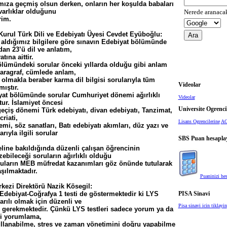
mıza geçmiş olsun derken, onların her koşulda babaları
 varlıklar olduğunu
rim.
urul Türk Dili ve Edebiyatı Üyesi Cevdet Eyüboğlu:
ldığımız bilgilere göre sınavın Edebiyat bölümünde
dan 23’ü dil ve anlatım,
tına aittir.
ölümündeki sorular önceki yıllarda olduğu gibi anlam
(paragraf, cümlede anlam,
olmakla beraber karma dil bilgisi sorularıyla tüm
Videolar
ıştır.
t bölümünde sorular Cumhuriyet dönemi ağırlıklı
Videolar
ur. İslamiyet öncesi
Universite Ogrenci
geçiş dönemi Türk edebiyatı, divan edebiyatı, Tanzimat,
riati,
Lisans Ogrencilerine
AO
i, söz sanatları, Batı edebiyatı akımları, düz yazı ve
arıyla ilgili sorular
SBS Puan hesaplay
ine bakıldığında düzenli çalışan öğrencinin
bileceği soruların ağırlıklı olduğu
ruların MEB müfredat kazanımları göz önünde tutularak
aşılmaktadır.
Puaninizi hes
kezi Direktörü Nazik Kösegil:
debiyat-Coğrafya 1 testi de göstermektedir ki LYS
PISA Sinavi
arılı olmak için düzenli ve
Pisa sinavi icin tiklayin
k gerekmektedir. Çünkü LYS testleri sadece yorum ya da
iyi yorumlama,
ullanabilme, stres ve zaman yönetimini doğru yapabilme