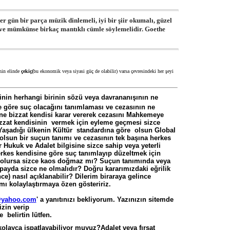
er gün bir parça müzik dinlemeli, iyi bir şiir okumalı, güzel
 ve mümkünse birkaç mantıklı cümle söylemelidir. Goethe
in elinde
çekiç(
bu ekonomik veya siyasi güç de olabilir) varsa çevresindeki her şeyi
şinin herhangi birinin sözü veya davrananışının ne
 göre suç olacağını tanımlaması ve cezasının ne
ne bizzat kendisi karar vererek cezasını Mahkemeye
zat kendisinin vermek için eyleme geçmesi sizce
aşadığı ülkenin Kültür standardına göre olsun Global
lsun bir suçun tanımı ve cezasının tek başına herkes
r Hukuk ve Adalet bilgisine sizce sahip veya yeterli
rkes kendisine göre suç tanımlayıp düzeltmek için
olursa sizce kaos doğmaz mı? Suçun tanımında veya
payda sizce ne olmalıdır? Doğru kararımızdaki eğrilik
e) nasıl açıklanabilir? Dilerim biraraya gelince
mı kolaylaştırmaya özen gösteririz.
@yahoo.com
' a yanıtınızı bekliyorum. Yazınızın sitemde
zin verip
 belirtin lütfen.
Adalet veya fırsat