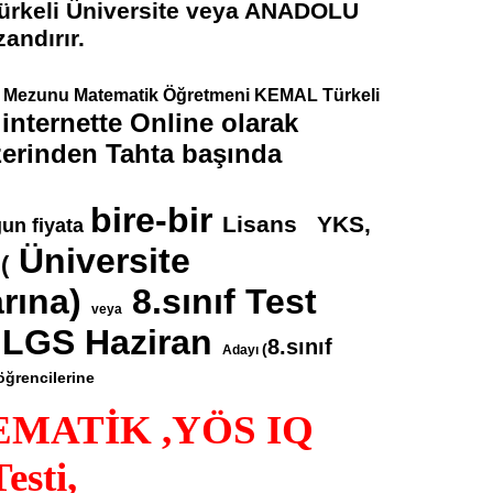
e Mezunu Matematik Öğretmeni KEMAL Türkeli
internette Online olarak
a
erinden Tahta başında
bire-bir
Lisans YKS,
un fiyata
Üniversite
(
rına)
8.sınıf Test
veya
 LGS Haziran
8.sınıf
(
Adayı
öğrencilerine
MATİK ,YÖS IQ
esti,