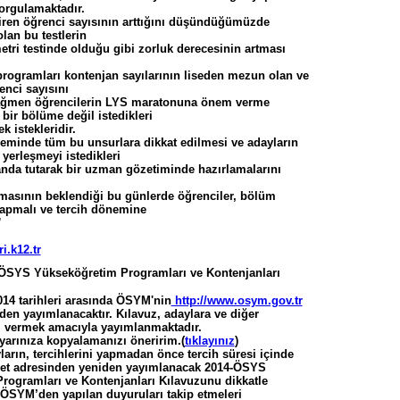
sorgulamaktadır.
giren öğrenci sayısının arttığını düşündüğümüzde
olan bu testlerin
ri testinde olduğu gibi zorluk derecesinin artması
rogramları kontenjan sayılarının liseden mezun olan ve
enci sayısını
rağmen öğrencilerin LYS maratonuna önem verme
bir bölüme değil istedikleri
 istekleridir.
eminde tüm bu unsurlara dikkat edilmesi ve adayların
, yerleşmeyi istedikleri
anda tutarak bir uzman gözetiminde hazırlamalarını
masının beklendiği bu günlerde öğrenciler, bölüm
yapmalı ve tercih dönemine
”
i.k12.tr
ÖSYS Yükseköğretim Programları ve Kontenjanları
14 tarihleri arasında ÖSYM'nin
http://www.osym.gov.tr
den yayımlanacaktır. Kılavuz, adaylara ve diğer
lgi vermek amacıyla yayımlanmaktadır.
yarınıza kopyalamanızı öneririm.(
tıklayınız
)
arın, tercihlerini yapmadan önce tercih süresi içinde
et adresinden yeniden yayımlanacak 2014-ÖSYS
rogramları ve Kontenjanları Kılavuzunu dikkatle
 ÖSYM’den yapılan duyuruları takip etmeleri