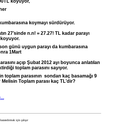
00TL koyuyor,
her
 kumbarasına koymayı sürdürüyor.
ın 27’sinde n.n! = 27.27! TL kadar parayı
koyuyor.
 son günü uygun parayı da kumbarasına
nra 1Mart
rasını açıp Şubat 2012 ayı boyunca anlatılan
tirdiği toplam parasını sayıyor.
’in toplam parasının
sondan kaç basamağı 9
 Melisin Toplam parası kaç TL’dir?
..