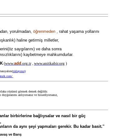
dan, yorulmadan,
öğrenmeden
, rahat yaşama yollarını
şkanlık) haline getirmiş milletler,
rini(öz saygılarını)
ve daha sonra
msızlıklarını)
kaybetmeye mahkumdurlar.
RK
(
www
.
ad
d
.
org.tr
,
www
.anitkabir.
org
)
tanıyalım(
tıklayınız)
aturk.com/
laka yüzümü görmek demek değildir.
 duygularımı anlıyorsanız ve hissediyorsanız,
nlar birbirlerine bağlıysalar ve nasıl bir güç
,
rın da aynı şeyi yapmaları gerekir. Bu kadar basit.''
avaş ve Barış