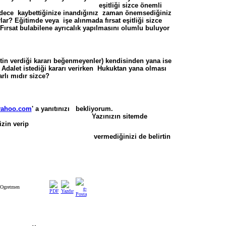
eşitliği sizce önemli
dece kaybettiğinize inandığınız zaman önemsediğiniz
lar? Eğitimde veya işe alınmada fırsat eşitliği sizce
 Fırsat bulabilene ayrıcalık yapılmasını olumlu buluyor
in verdiği kararı beğenmeyenler) kendisinden yana ise
p, Adalet istediği kararı verirken Hukuktan yana olması
tarlı mıdır sizce?
yahoo.com
' a yanıtınızı bekliyorum.
nızın sitemde
zin verip
diğinizi de belirtin
Ogretmen