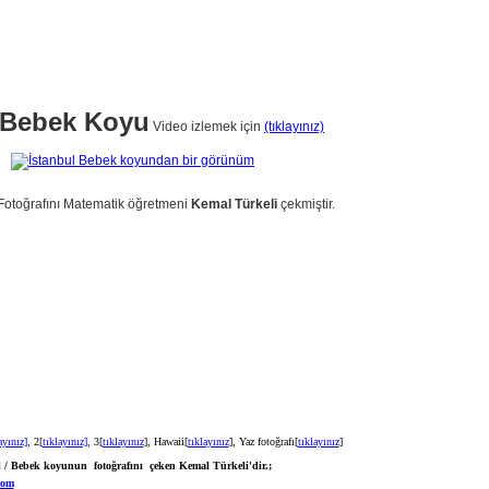
Bebek Koyu
Video izlemek için
(tıklayınız)
otoğrafını Matematik öğretmeni
Kemal Türkeli
çekmiştir.
ayınız]
, 2[
tıklayınız]
, 3[
tıklayınız
], Hawaii[
tıklayınız
], Yaz fotoğrafı[
tıklayınız
]
 / Bebek koyunun fotoğrafını çeken Kemal Türkeli'dir.;
com