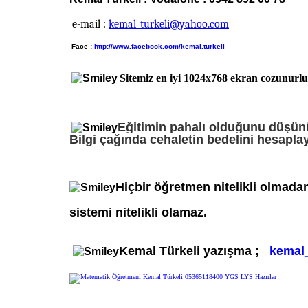
e-mail
:
kemal_turkeli@yahoo.com
Face
:
http://www.facebook.com/kemal.turkeli
Sitemiz en iyi
1024x768
ekran cozunurlu
Eğitimin pahalı olduğunu düşünü
Bilgi çağında cehaletin bedelini hesaplay
Hiçbir öğretmen nitelikli olmada
sistemi nitelikli olamaz.
Kemal Türkeli yazışma ;
kemal