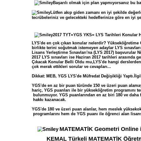
Başarılı olmak için plan yapmıyorsanız bu ba
Lütfen akıp giden zamanı en iyi şekilde değer
tecrübeleriniz ve gelecekteki hedeflerinize göre en iyi
2017 TYT=YGS YKS= LYS Tarihleri Konular He
LYS'de en çok çıkan konular nelerdir? Yükseköğretime 
birlikte terini soğutmak istemeyen adaylar LYS sınavları i
Lisans Yerleştirme Sınavları'na (LYS 2017) başvurular Ni
2017 LYS sınavları ise Haziran 2017 tarihleri arasında g
Çıkacak Konular Belli Oldu mu,LYS'de hangi derslerden 
çok merak ettikleri sorular ve cevapları...
Dikkat: MEB, YGS LYS'de Müfredat Değişikliği Yaptı.İlgil
YGS'de en az bir puan türünde 150 ve üzeri puan alamay
hariç, YGS puanları ile bir yükseköğretim programını te
bulunmuyor. YGS puanlarından en az biri 180 ve daha fa
hakkı kazanacak.
YGS'de 180 ve üzeri puan alanlar, hem meslek yüksekoku
programlarını hem de YGS puanı ile öğrenci alan lisans
MATEMATİK Geometri Online i
KEMAL Türkeli MATEMATİK Öğretm