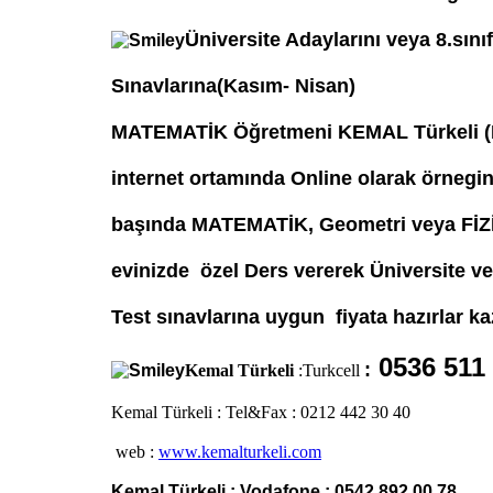
Üniversite Adaylarını veya 8.sını
Sınavlarına(Kasım- Nisan)
MATEMATİK Öğretmeni KEMAL Türkeli (Ma
internet ortamında Online olarak örnegi
başında MATEMATİK, Geometri veya FİZİ
evinizde özel Ders vererek Üniversite 
Test sınavlarına uygun fiyata hazırlar ka
0536 511 
:
Kemal Türkeli
:Turkcell
Kemal Türkeli : Tel&Fax
: 0212 442 30 40
web
:
www.kemalturkeli.com
Kemal Türkeli : Vodafone
: 0542 892 00 78