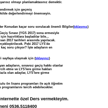
şarısız olmayı planlamaktasınız demektir.
lendirmek için geçmiş
 şekilde değerlendirmeyi önemseyin.
r Konudan kaçar soru sorulacak önemli Bilgiler(
tıklayınız
)
Geçiş Sınavı (YGS 2017) sona ermesiyle
çin hazırlıklara başladılar bile...
san 2017 tarihleri arasında yapılacak.
erçekleştirilecek. Peki 2017 LYS'de
kaç soru çıkıyor? İşte adayların en
i sayfaya ulaşmak için (
tıklayınız
)
an adayların, sınavsız geçiş hakkı olanlar
rcih etme ve LYS'lere girme hakları
zla olan adaylar, LYS'lere girme
lu ön lisans programları ile açık öğretim
 programlarını tercih edebilecekler.
nternette özel Ders vermekteyim.
eni 0536.5118400