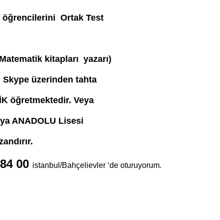
f öğrencilerini Ortak Test
tematik kitapları yazarı)
n Skype üzerinden tahta
K öğretmektedir. Veya
veya ANADOLU Lisesi
zandırır.
84 00
istanbul/Bahçelievler ‘de oturuyorum
.